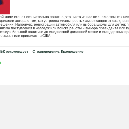
й книги станет окончательно понятно, что никто из нас не знал о том, как жи
арисовки автора о том, как устроена жизнь простых американцев от ежеднев
ешений. Например, регистрации автомобиля или выбора школы для детей; п
низма поступления в колледж или поиска работы и выбора президента или г
сексу и большой политике до ежедневной домашней жизни и стандартных пр
кто живет или приезжает в США.
БК рекомендует
Страноведение. Краеведение
й