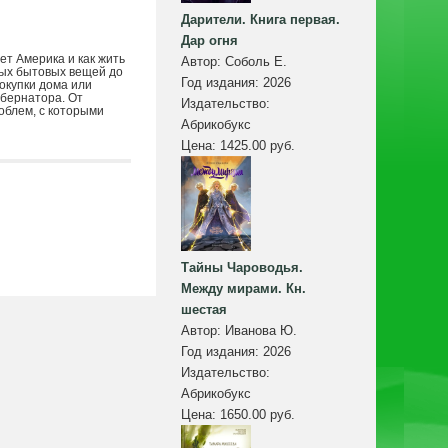
Дарители. Книга первая.
Дар огня
вет Америка и как жить
Автор:
Соболь Е.
ных бытовых вещей до
Год издания:
2026
окупки дома или
убернатора. От
Издательство:
облем, с которыми
Абрикобукс
Цена:
1425.00 руб.
Тайны Чароводья.
Между мирами. Кн.
шестая
Автор:
Иванова Ю.
Год издания:
2026
Издательство:
Абрикобукс
Цена:
1650.00 руб.