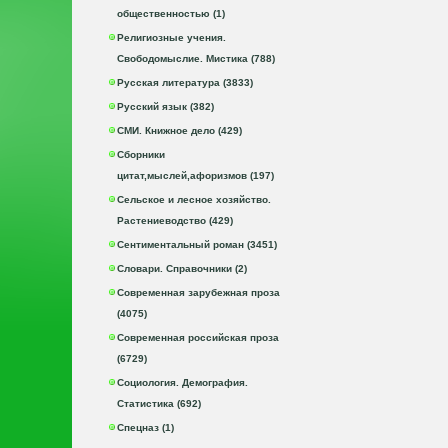
общественностью (1)
Религиозные учения.
Свободомыслие. Мистика (788)
Русская литература (3833)
Русский язык (382)
СМИ. Книжное дело (429)
Сборники
цитат,мыслей,афоризмов (197)
Сельское и лесное хозяйство.
Растениеводство (429)
Сентиментальный роман (3451)
Словари. Справочники (2)
Современная зарубежная проза
(4075)
Современная российская проза
(6729)
Социология. Демография.
Статистика (692)
Спецназ (1)