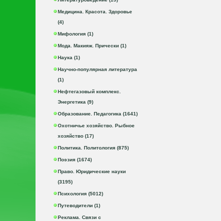
Медицина. Красота. Здоровье
(4)
Мифология (1)
Мода. Макияж. Прически (1)
Наука (1)
Научно-популярная литература
(1)
Нефтегазовый комплекс.
Энергетика (9)
Образование. Педагогика (1641)
Охотничье хозяйство. Рыбное
хозяйство (17)
Политика. Политология (875)
Поэзия (1674)
Право. Юридические науки
(3195)
Психология (5012)
Путеводители (1)
Реклама. Связи с