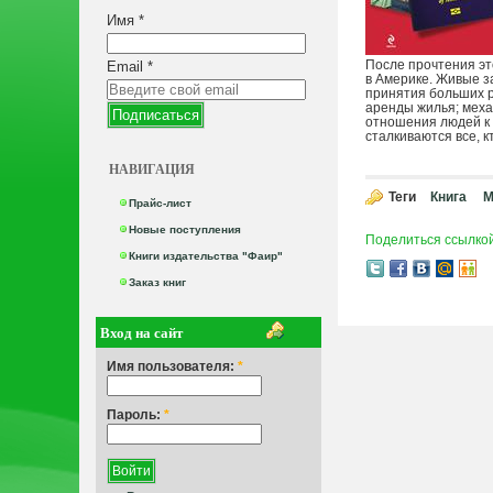
Имя
*
После прочтения это
Email
*
в Америке. Живые з
принятия больших р
аренды жилья; меха
отношения людей к 
сталкиваются все, 
НАВИГАЦИЯ
Теги
Книга
М
Прайс-лист
Новые поступления
Поделиться ссылко
Книги издательства "Фаир"
Заказ книг
Вход на сайт
Имя пользователя:
*
Пароль:
*