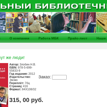
и
О компании
Работа МБК
Прайс-лист
Наши 
ут же люди!
Автор:
Злобин Н.В.
ISBN:
978-5-699-
55833-9
Год издания:
2012
Заказ:
Издательство:
Эксмо
Переплёт:
7бц
Страниц:
416
Формат:
84X108/32
315, 00 руб.