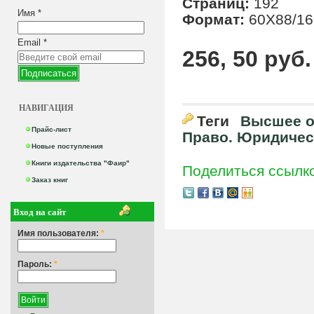
Страниц:
192
Имя
*
Формат:
60Х88/16
Email
*
256, 50 руб.
НАВИГАЦИЯ
Теги
Высшее о
Прайс-лист
Право. Юридичес
Новые поступления
Книги издательства "Фаир"
Поделиться ссылк
Заказ книг
Вход на сайт
Имя пользователя:
*
Пароль:
*