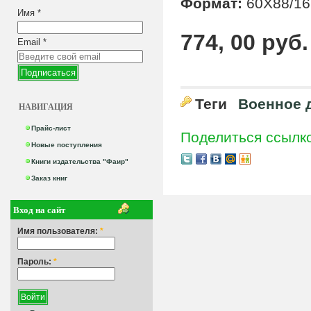
Формат:
60Х88/16
Имя
*
774, 00 руб.
Email
*
Теги
Военное 
НАВИГАЦИЯ
Прайс-лист
Поделиться ссылк
Новые поступления
Книги издательства "Фаир"
Заказ книг
Вход на сайт
Имя пользователя:
*
Пароль:
*