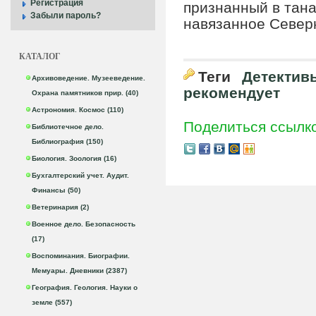
Регистрация
признанный в тана
Забыли пароль?
навязанное Север
КАТАЛОГ
Теги
Детектив
Архивоведение. Музееведение.
рекомендует
Охрана памятников прир. (40)
Астрономия. Космос (110)
Поделиться ссылк
Библиотечное дело.
Библиография (150)
Биология. Зоология (16)
Бухгалтерский учет. Аудит.
Финансы (50)
Ветеринария (2)
Военное дело. Безопасность
(17)
Воспоминания. Биографии.
Мемуары. Дневники (2387)
География. Геология. Науки о
земле (557)