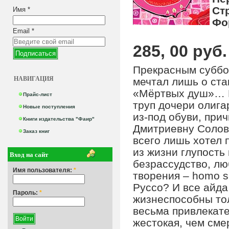
Ст
Имя
*
Фо
Email
*
285, 00 руб.
Прекрасным суббо
НАВИГАЦИЯ
мечтал лишь о ста
«Мёртвых душ»… Н
Прайс-лист
труп дочери олига
Новые поступления
из-под обуви, при
Книги издательства "Фаир"
Дмитриевну Солове
Заказ книг
всего лишь хотел 
из жизни глупость 
Вход на сайт
безрассудство, лю
Имя пользователя:
*
творения – homo s
Руссо? И все айда
Пароль:
*
жизнеспособны тол
весьма привлекате
жестокая, чем сме