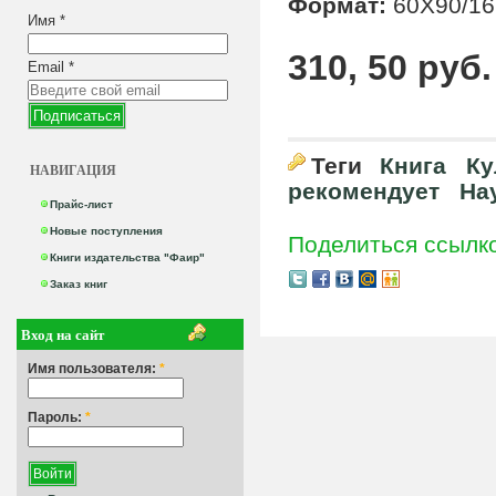
Формат:
60X90/16
Имя
*
310, 50 руб.
Email
*
Теги
Книга
Ку
НАВИГАЦИЯ
рекомендует
На
Прайс-лист
Новые поступления
Поделиться ссылк
Книги издательства "Фаир"
Заказ книг
Вход на сайт
Имя пользователя:
*
Пароль:
*