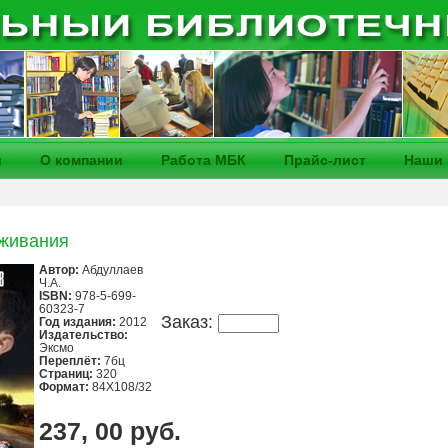
и
О компании
Работа МБК
Прайс-лист
Наши 
ыживания
Автор:
Абдуллаев
Ч.А.
ISBN:
978-5-699-
60323-7
Заказ:
Год издания:
2012
Издательство:
Эксмо
Переплёт:
7бц
Страниц:
320
Формат:
84X108/32
237, 00 руб.