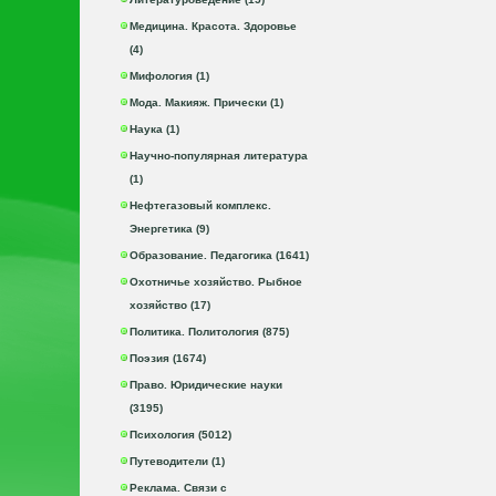
Медицина. Красота. Здоровье
(4)
Мифология (1)
Мода. Макияж. Прически (1)
Наука (1)
Научно-популярная литература
(1)
Нефтегазовый комплекс.
Энергетика (9)
Образование. Педагогика (1641)
Охотничье хозяйство. Рыбное
хозяйство (17)
Политика. Политология (875)
Поэзия (1674)
Право. Юридические науки
(3195)
Психология (5012)
Путеводители (1)
Реклама. Связи с