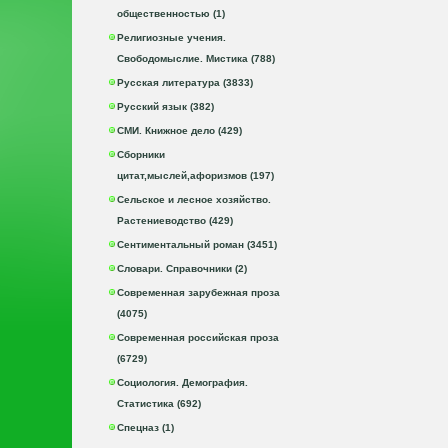
общественностью (1)
Религиозные учения.
Свободомыслие. Мистика (788)
Русская литература (3833)
Русский язык (382)
СМИ. Книжное дело (429)
Сборники
цитат,мыслей,афоризмов (197)
Сельское и лесное хозяйство.
Растениеводство (429)
Сентиментальный роман (3451)
Словари. Справочники (2)
Современная зарубежная проза
(4075)
Современная российская проза
(6729)
Социология. Демография.
Статистика (692)
Спецназ (1)