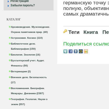
Регистрация
германскую точку 
Забыли пароль?
полную, объективн
самых драматичны
КАТАЛОГ
Архивоведение. Музееведение.
Теги
Книга
Пе
Охрана памятников прир. (40)
Астрономия. Космос (110)
Поделиться ссылк
Библиотечное дело.
Библиография (150)
Биология. Зоология (16)
Бухгалтерский учет. Аудит.
Финансы (50)
Ветеринария (2)
Военное дело. Безопасность
(17)
Воспоминания. Биографии.
Мемуары. Дневники (2387)
География. Геология. Науки о
земле (557)