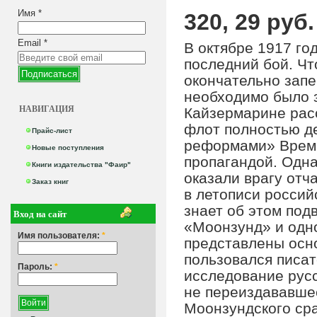
Имя
*
320, 29 руб.
Email
*
В октябре 1917 го
последний бой. Чт
окончательно запе
необходимо было 
НАВИГАЦИЯ
Кайзермарине расс
флот полностью д
Прайс-лист
реформами» Време
Новые поступления
пропагандой. Одна
Книги издательства "Фаир"
оказали врагу отч
Заказ книг
в летописи россий
знает об этом под
Вход на сайт
«Моонзунд» и одн
Имя пользователя:
*
представлены осн
пользовался писат
Пароль:
*
исследование русс
не переиздававшее
Моонзундского ср