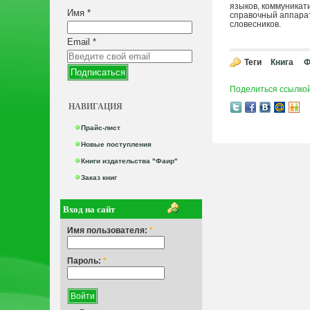
языков, коммуникат
Имя
*
справочный аппарат
словесников.
Email
*
Теги
Книга
Ф
Поделиться ссылко
НАВИГАЦИЯ
Прайс-лист
Новые поступления
Книги издательства "Фаир"
Заказ книг
Вход на сайт
Имя пользователя:
*
Пароль:
*