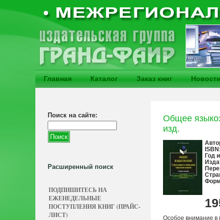
Главная
Каталог
Заказ книг
Новост
Поиск на сайте:
Общее языкоз
изд.
Авто
ISBN
Год 
Изда
Расширенный поиск
Пере
Стра
Форм
ПОДПИШИТЕСЬ НА
ЕЖЕНЕДЕЛЬНЫЕ
19
ПОСТУПЛЕНИЯ КНИГ (ПРАЙС-
ЛИСТ)
Особое внимание в 