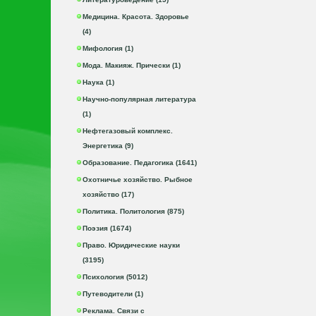
Медицина. Красота. Здоровье
(4)
Мифология (1)
Мода. Макияж. Прически (1)
Наука (1)
Научно-популярная литература
(1)
Нефтегазовый комплекс.
Энергетика (9)
Образование. Педагогика (1641)
Охотничье хозяйство. Рыбное
хозяйство (17)
Политика. Политология (875)
Поэзия (1674)
Право. Юридические науки
(3195)
Психология (5012)
Путеводители (1)
Реклама. Связи с