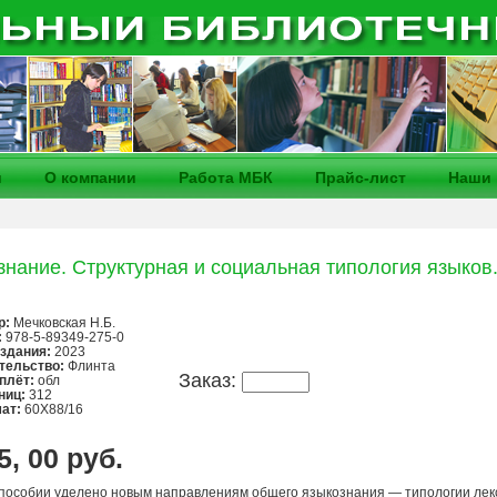
и
О компании
Работа МБК
Прайс-лист
Наши 
нание. Структурная и социальная типология языков. 
р:
Мечковская Н.Б.
:
978-5-89349-275-0
издания:
2023
тельство:
Флинта
Заказ:
плёт:
обл
ниц:
312
ат:
60Х88/16
5, 00 руб.
пособии уделено новым направлениям общего языкознания — типологии лек