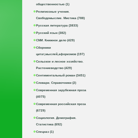
общественностью (1)
Религиозные учения.
Свободомыслие. Мистика (788)
Русская литература (3833)
Русский язык (382)
СМИ. Книжное дело (429)
Сборники
цитат,мыслей,афоризмов (197)
Сельское и лесное хозяйство.
Растениеводство (429)
Сентиментальный роман (3451)
Словари. Справочники (2)
Современная зарубежная проза
(4075)
Современная российская проза
(6729)
Социология. Демография.
Статистика (692)
Спецназ (1)