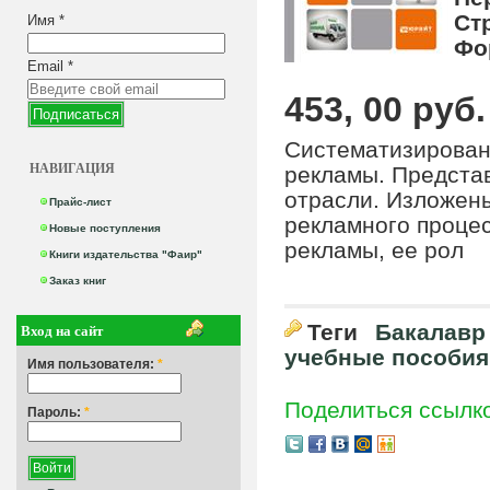
Ст
Имя
*
Фо
Email
*
453, 00 руб.
Систематизирован
НАВИГАЦИЯ
рекламы. Предста
отрасли. Изложен
Прайс-лист
рекламного процес
Новые поступления
рекламы, ее рол
Книги издательства "Фаир"
Заказ книг
Вход на сайт
Теги
Бакалавр
учебные пособия
Имя пользователя:
*
Поделиться ссылк
Пароль:
*