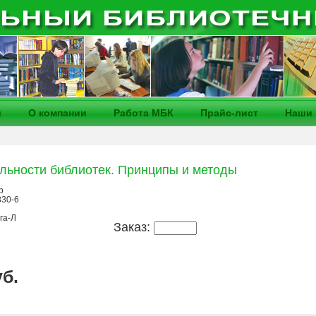
и
О компании
Работа МБК
Прайс-лист
Наши 
льности библиотек. Принципы и методы
р
830-6
га-Л
Заказ:
уб.