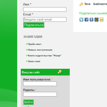
Теги
Библиоте
Имя
*
Поделиться ссылко
Email
*
НАВИГАЦИЯ
Прайс-лист
Новые поступления
Книги издательства "Фаир"
Заказ книг
Вход на сайт
Имя пользователя:
*
Пароль:
*