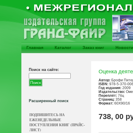
Главная
Каталог
Заказ книг
Новост
Поиск на сайте:
Оценка деяте
Автор:
Брофи Пите
ISBN:
978-5-370-00
Год издания:
2009
Издательство:
Оме
Переплёт:
7бц
Страниц:
358
Расширенный поиск
Формат:
60X90/16
ПОДПИШИТЕСЬ НА
738, 00 р
ЕЖЕНЕДЕЛЬНЫЕ
ПОСТУПЛЕНИЯ КНИГ (ПРАЙС-
ЛИСТ)