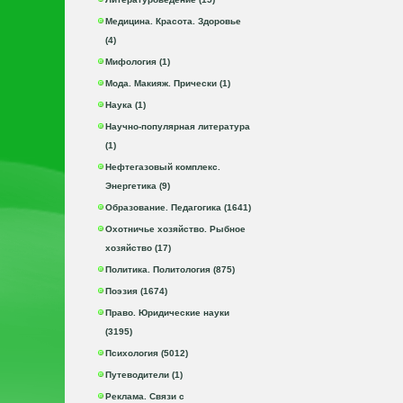
Медицина. Красота. Здоровье
(4)
Мифология (1)
Мода. Макияж. Прически (1)
Наука (1)
Научно-популярная литература
(1)
Нефтегазовый комплекс.
Энергетика (9)
Образование. Педагогика (1641)
Охотничье хозяйство. Рыбное
хозяйство (17)
Политика. Политология (875)
Поэзия (1674)
Право. Юридические науки
(3195)
Психология (5012)
Путеводители (1)
Реклама. Связи с