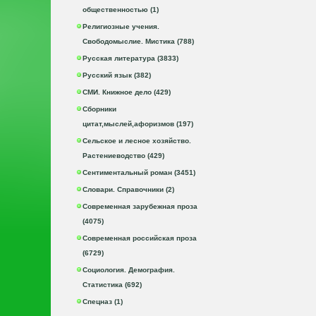
общественностью (1)
Религиозные учения.
Свободомыслие. Мистика (788)
Русская литература (3833)
Русский язык (382)
СМИ. Книжное дело (429)
Сборники
цитат,мыслей,афоризмов (197)
Сельское и лесное хозяйство.
Растениеводство (429)
Сентиментальный роман (3451)
Словари. Справочники (2)
Современная зарубежная проза
(4075)
Современная российская проза
(6729)
Социология. Демография.
Статистика (692)
Спецназ (1)