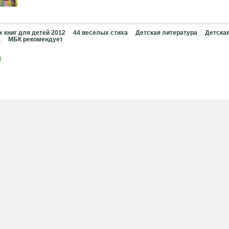
х книг для детей 2012
44 веселых стиха
Детская литература
Детска
а
МБК рекомендует
й