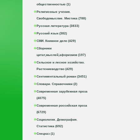
общественностью (1)
Религиозные учения.
Свободомыслие. Мистика (788)
Русская литература (3833)
Русский язык (382)
СМИ. Книжное дело (429)
Сборники
цитат,мыслей,афоризмов (197)
Сельское и лесное хозяйство.
Растениеводство (429)
Сентиментальный роман (3451)
Словари. Справочники (2)
Современная зарубежная проза
(4075)
Современная российская проза
(6729)
Социология. Демография.
Статистика (692)
Спецназ (1)