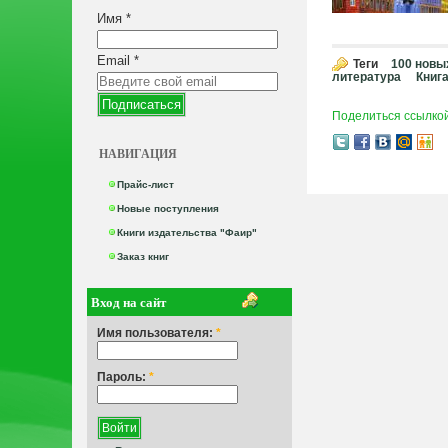
Имя
*
Email
*
Теги
100 новы
литература
Книг
Поделиться ссылко
НАВИГАЦИЯ
Прайс-лист
Новые поступления
Книги издательства "Фаир"
Заказ книг
Вход на сайт
Имя пользователя:
*
Пароль:
*