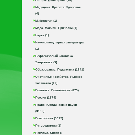
Медицина. Красота. Здоровье
(4)
Мифология (1)
Мода. Макияж. Прически (1)
Наука (1)
Научно-популярная литература
(1)
Нефтегазовый комплекс.
Энергетика (9)
Образование. Педагогика (1641)
Охотничье хозяйство. Рыбное
хозяйство (17)
Политика. Политология (875)
Поэзия (1674)
Право. Юридические науки
(3195)
Психология (5012)
Путеводители (1)
Реклама. Связи с