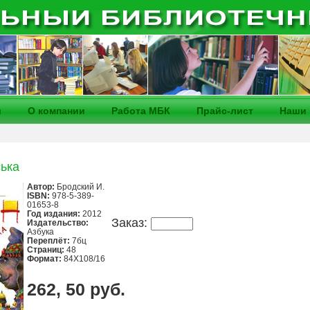
и
О компании
Работа МБК
Прайс-лист
Наши 
ька
Автор:
Бродский И.
ISBN:
978-5-389-
01653-8
Год издания:
2012
Заказ:
Издательство:
Азбука
Переплёт:
7бц
Страниц:
48
Формат:
84Х108/16
262, 50 руб.