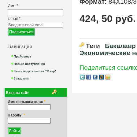
Формат:
84Х108/3
Имя
*
424, 50 руб.
Email
*
Теги
Бакалавр
НАВИГАЦИЯ
Экономические н
Прайс-лист
Новые поступления
Поделиться ссылк
Книги издательства "Фаир"
Заказ книг
Вход на сайт
Имя пользователя:
*
Пароль:
*