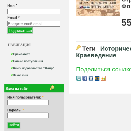
Фо
Имя
*
Email
*
55
НАВИГАЦИЯ
Теги
Историче
Краеведение
Прайс-лист
Новые поступления
Поделиться ссылк
Книги издательства "Фаир"
Заказ книг
Вход на сайт
Имя пользователя:
*
Пароль:
*