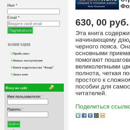
Фо
Имя
*
Email
*
630, 00 руб.
Эта книга содержи
начинающему дзюд
НАВИГАЦИЯ
черного пояса. Он
основными приема
Прайс-лист
помогают пошагов
Новые поступления
великолепными цв
Книги издательства "Фаир"
полнота, четкая п
Заказ книг
простого к сложно
пособии для самос
Вход на сайт
читателей.
Имя пользователя:
*
Поделиться ссылк
Пароль:
*