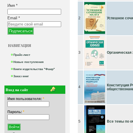
Имя
*
Email
*
2
Успешное сочи
НАВИГАЦИЯ
3
Органическая
Прайс-лист
Новые поступления
Книги издательства "Фаир"
Заказ книг
Конституция Р
4
Вход на сайт
обществознан
Имя пользователя:
*
Пароль:
*
5
Все темы по о