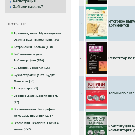
Регистрация
Забыли пароль?
Итоговое выпу
6
КАТАЛОГ
аргументов
Архивоведение. Музееведение.
Охрана памятников прир. (40)
Астрономия. Космос (110)
Библиотечное дело.
7
Репетитор по 
Библиография (150)
Биология. Зоология (16)
Бухгалтерский учет. Аудит.
Финансы (50)
Ветеринария (2)
8
Топики по анг
Военное дело. Безопасность
(17)
Воспоминания. Биографии.
Мемуары. Дневники (2387)
География. Геология. Науки о
Конституция Р
9
земле (557)
комментарии 