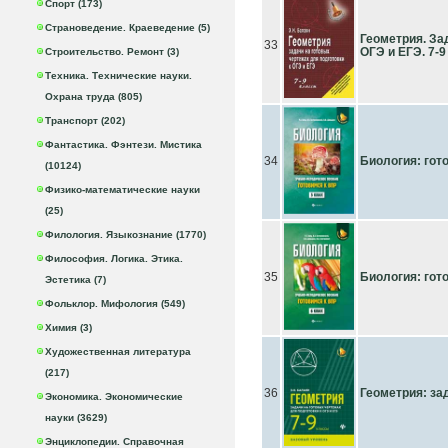
Спорт (173)
Страноведение. Краеведение (5)
Геометрия. За
33
ОГЭ и ЕГЭ. 7-
Строительство. Ремонт (3)
Техника. Технические науки.
Охрана труда (805)
Транспорт (202)
Фантастика. Фэнтези. Мистика
34
Биология: гот
(10124)
Физико-математические науки
(25)
Филология. Языкознание (1770)
Философия. Логика. Этика.
35
Биология: гот
Эстетика (7)
Фольклор. Мифология (549)
Химия (3)
Художественная литература
(217)
36
Геометрия: зад
Экономика. Экономические
науки (3629)
Энциклопедии. Справочная