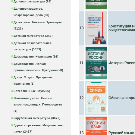
Деловая литература (18)
Делопроизводство.
Секретарское дело (25)
Детективы. Боевики. Триллеры
Конституция Р
10
(9123)
обществознан
Детская литература (346)
Детская познавательная
литература (5053)
Домоводство. Кулинария (16)
11
История Росси
Домоводство. Легкая
промышленность. Рукоделие (8)
Досуг. Отдых. Праздники.
Увлечения (1)
Естественные науки (6)
12
Общая и неорг
Животноводство. Книги о
животных,птицах. Пчеловодств
(1)
Зарубежная литература (3676)
Здравоохранение. Медицинские
науки (2417)
13
Русский язык: