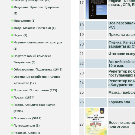
English "Readi
17
экзам. , ОГЭ, 
Медицина. Красота. Здоровье
(4)
Мифология (1)
Все персонали
18
изд.
Мода. Макияж. Прически (1)
19
Приколы из ш
Наука (1)
Физика. Качес
Научно-популярная литература
20
варианты из О
(1)
21
Итоговое выпу
Нефтегазовый комплекс.
Английский яз
Энергетика (9)
22
10-е изд.
Образование. Педагогика (1641)
Репетитор по 
23
поступающих 
Охотничье хозяйство. Рыбное
Репетитор по 
24
хозяйство (17)
абитуриентов
Политика. Политология (875)
25
Майка, графф
Поэзия (1674)
26
Коробка зла
Право. Юридические науки
(3195)
Психология (5012)
Эссе по англи
27
Путеводители (1)
подготовки
Реклама. Связи с