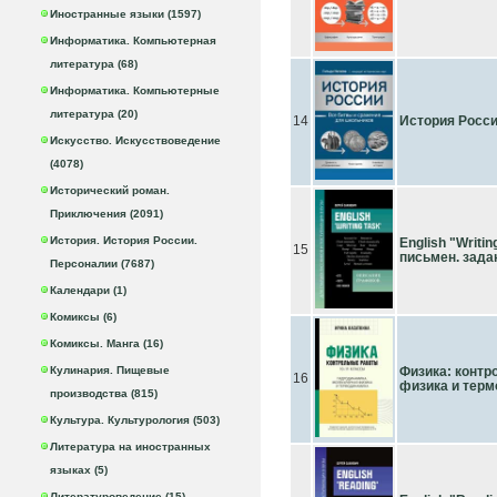
Иностранные языки (1597)
Информатика. Компьютерная
литература (68)
Информатика. Компьютерные
литература (20)
14
История Росси
Искусство. Искусствоведение
(4078)
Исторический роман.
Приключения (2091)
История. История России.
English "Writi
15
письмен. зада
Персоналии (7687)
Календари (1)
Комиксы (6)
Комиксы. Манга (16)
Кулинария. Пищевые
Физика: контр
16
физика и терм
производства (815)
Культура. Культурология (503)
Литература на иностранных
языках (5)
Литературоведение (15)