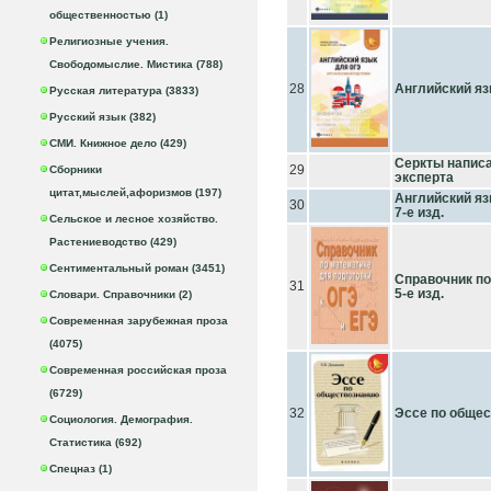
общественностью (1)
Религиозные учения.
Свободомыслие. Мистика (788)
28
Английский яз
Русская литература (3833)
Русский язык (382)
СМИ. Книжное дело (429)
Серкты написа
29
Сборники
эксперта
цитат,мыслей,афоризмов (197)
Английский яз
30
7-е изд.
Сельское и лесное хозяйство.
Растениеводство (429)
Сентиментальный роман (3451)
Справочник по
31
5-е изд.
Словари. Справочники (2)
Современная зарубежная проза
(4075)
Современная российская проза
(6729)
32
Эссе по общес
Социология. Демография.
Статистика (692)
Спецназ (1)