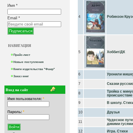
Имя
*
4
Робинзон Круз
Email
*
НАВИГАЦИЯ
5
Хоббит/ДК
Прайс-лист
Новые поступления
Книги издательства "Фаир"
6
Уронили мишку 
Заказ книг
7
Сказки русски
Вход на сайт
Тройка с мину
8
происшествие 
Имя пользователя:
*
9
В школу. Стих
Пароль:
*
10
Друзья
Чудесное пут
11
дикими гусям
12
Игра. Стихи