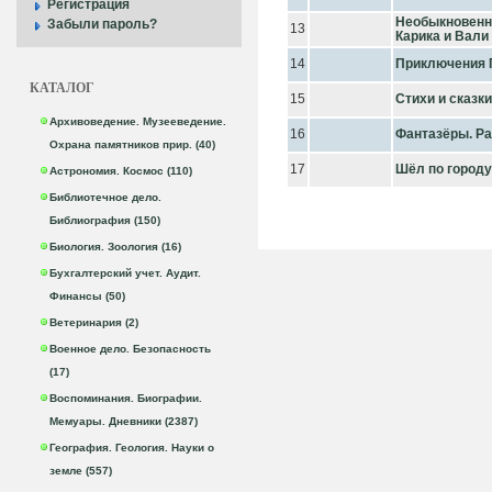
Регистрация
Необыкновенн
Забыли пароль?
13
Карика и Вали
14
Приключения 
КАТАЛОГ
15
Стихи и сказки
Архивоведение. Музееведение.
16
Фантазёры. Р
Охрана памятников прир. (40)
17
Шёл по город
Астрономия. Космос (110)
Библиотечное дело.
Библиография (150)
Биология. Зоология (16)
Бухгалтерский учет. Аудит.
Финансы (50)
Ветеринария (2)
Военное дело. Безопасность
(17)
Воспоминания. Биографии.
Мемуары. Дневники (2387)
География. Геология. Науки о
земле (557)