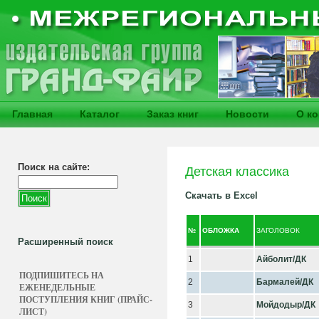
Главная
Каталог
Заказ книг
Новости
О к
Поиск на сайте:
Детская классика
Скачать в Excel
№
ОБЛОЖКА
ЗАГОЛОВОК
Расширенный поиск
1
Айболит/ДК
ПОДПИШИТЕСЬ НА
2
Бармалей/ДК
ЕЖЕНЕДЕЛЬНЫЕ
ПОСТУПЛЕНИЯ КНИГ (ПРАЙС-
3
Мойдодыр/ДК
ЛИСТ)