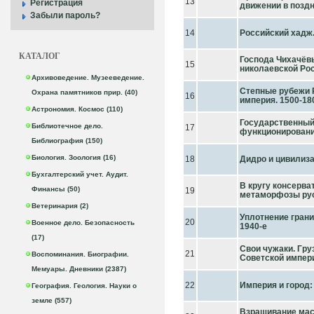
13
Регистрация
движении в позд
Забыли пароль?
14
Российский хадж.
КАТАЛОГ
Господа Чихачёвы
15
николаевской Ро
Архивоведение. Музееведение.
Степные рубежи 
Охрана памятников прир. (40)
16
империя. 1500-18
Астрономия. Космос (110)
Государственный 
Библиотечное дело.
17
функционирован
Библиография (150)
Биология. Зоология (16)
18
Дидро и цивилиз
Бухгалтерский учет. Аудит.
В кругу консерва
Финансы (50)
19
метаморфозы ру
Ветеринария (2)
Уплотнение грани
20
Военное дело. Безопасность
1940-е
(17)
Свои чужаки. Гру
21
Воспоминания. Биографии.
Cоветской импер
Мемуары. Дневники (2387)
22
Империя и город: 
География. Геология. Науки о
земле (557)
Взращивание масс