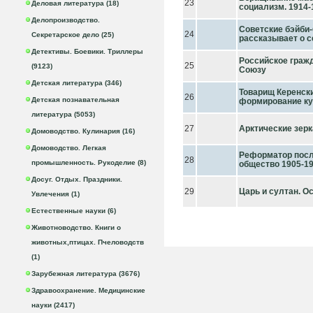
23
Деловая литература (18)
социализм. 1914-
Делопроизводство.
Советские бэйби
24
Секретарское дело (25)
рассказывает о с
Детективы. Боевики. Триллеры
Российское гражд
25
(9123)
Союзу
Детская литература (346)
Товарищ Керенск
26
Детская познавательная
формирование ку
литература (5053)
27
Арктические зер
Домоводство. Кулинария (16)
Домоводство. Легкая
Реформатор после
28
промышленность. Рукоделие (8)
общество 1905-1
Досуг. Отдых. Праздники.
29
Царь и султан. О
Увлечения (1)
Естественные науки (6)
Животноводство. Книги о
животных,птицах. Пчеловодств
(1)
Зарубежная литература (3676)
Здравоохранение. Медицинские
науки (2417)