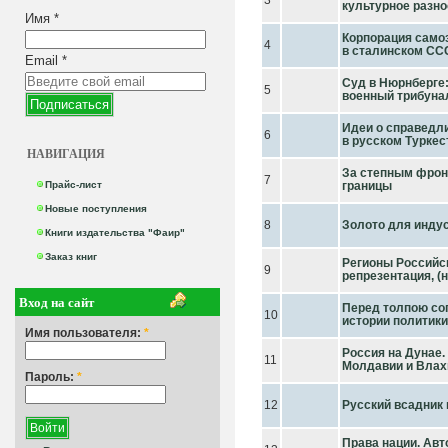
3
культурное разно
Имя
*
Корпорация самоз
4
в сталинском СС
Email
*
Суд в Нюрнберге
5
военный трибуна
Идеи о справедл
6
в русском Туркес
НАВИГАЦИЯ
За степным фрон
7
Прайс-лист
границы
Новые поступления
8
Золото для индус
Книги издательства "Фаир"
Заказ книг
Регионы Российс
9
репрезентация, (
Вход на сайт
Перед толпою со
10
истории политики 
Имя пользователя:
*
Россия на Дунае.
11
Молдавии и Влахи
Пароль:
*
12
Русский всадник 
Права нации. Ав