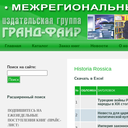
Главная
Каталог
Заказ книг
Новости
О к
Поиск на сайте:
Historia Rossica
Скачать в Excel
№
ОБЛОЖКА
ЗАГОЛОВОК
Расширенный поиск
Турецкие войны Р
1
народы в XIX сто
ПОДПИШИТЕСЬ НА
Невеста для царя
ЕЖЕНЕДЕЛЬНЫЕ
2
политической кул
ПОСТУПЛЕНИЯ КНИГ (ПРАЙС-
ЛИСТ)
Империя законно