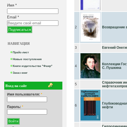
Имя
*
Email
*
2
Возвращение 
НАВИГАЦИЯ
3
Евгений Онеги
Прайс-лист
Новые поступления
Коллекции Гос
4
Книги издательства "Фаир"
С. Пушкина
Заказ книг
Справочник ин
5
Вход на сайт
нефтегазопро
Имя пользователя:
*
Глубоководная
6
Пароль:
*
нефти
Гидродинамич