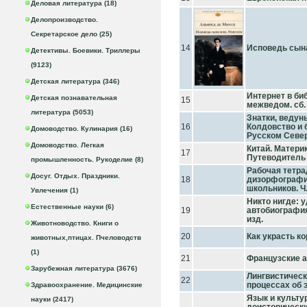
Деловая литература (18)
Делопроизводство.
Секретарское дело (25)
14
Исповедь сын
Детективы. Боевики. Триллеры
(9123)
Детская литература (346)
Интернет в би
Детская познавательная
15
межведом. сб. 
литература (5053)
Знатки, ведун
16
Колдовство и 
Домоводство. Кулинария (16)
Русском Севе
Домоводство. Легкая
Китай. Матери
17
Путеводитель
промышленность. Рукоделие (8)
Рабочая тетра
Досуг. Отдых. Праздники.
18
дизорфографи
школьников. Ч.
Увлечения (1)
Никто нигде: 
Естественные науки (6)
19
автобиография
изд.
Животноводство. Книги о
20
Как украсть к
животных,птицах. Пчеловодств
(1)
21
Французские 
Зарубежная литература (3676)
Лингвистическ
22
процессах об э
Здравоохранение. Медицинские
Язык и культу
науки (2417)