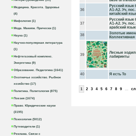
base di trafuzio
Русский язык 
Медицина. Красота. Здоровье
36
А1-А2. Уч. пос
китайский язы
(4)
Русский язык 
Мифология (1)
37
А1-А2. Уч. пос
арабский язык
Мода. Макияж. Прически (1)
Золотые имена
38
Наука (1)
Коллективная
Научно-популярная литература
(1)
Лесные ходилк
39
лабиринты
Нефтегазовый комплекс.
Энергетика (9)
Образование. Педагогика (1641)
40
Я есть То
Охотничье хозяйство. Рыбное
хозяйство (17)
1
2
3
4
5
6
7
8
9
…
сл
Политика. Политология (875)
Поэзия (1674)
Право. Юридические науки
(3195)
Психология (5012)
Путеводители (1)
Реклама. Связи с