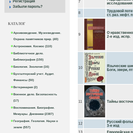
Регистрация
7
исследования
Забыли пароль?
Трудовой потен
8
ст. раз. нефт. п
КАТАЛОГ
О нравственно
Архивоведение. Музееведение.
9
2-е изд. испр.
Охрана памятников прир. (40)
Астрономия. Космос (110)
Библиотечное дело.
Библиография (150)
Языческие ши
Биология. Зоология (16)
10
Боги, звери, пти
Бухгалтерский учет. Аудит.
Финансы (50)
Ветеринария (2)
Военное дело. Безопасность
(17)
11
Тайны восточ
Воспоминания. Биографии.
Мемуары. Дневники (2387)
География. Геология. Науки о
Русский фольк
12
3-е изд
земле (557)
13
Европейская п