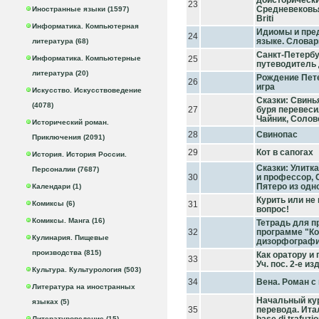
доисторически
23
Средневековья
Иностранные языки (1597)
Briti
Информатика. Компьютерная
Идиомы и пред
24
языке. Словар
литература (68)
Санкт-Петерб
Информатика. Компьютерные
25
путеводитель 
литература (20)
Рождение Пете
26
игра
Искусство. Искусствоведение
Сказки: Свинья
(4078)
27
буря перевеси
Чайник, Солов
Исторический роман.
28
Свинопас
Приключения (2091)
29
Кот в сапогах
История. История России.
Сказки: Улитка
Персоналии (7687)
30
и профессор, 
Пятеро из одн
Календари (1)
Курить или не
Комиксы (6)
31
вопрос!
Комиксы. Манга (16)
Тетрадь для п
32
программе "К
Кулинария. Пищевые
дизорфографии
производства (815)
Как оратору и
33
Уч. пос. 2-е изд
Культура. Культурология (503)
34
Вена. Роман с
Литература на иностранных
Начальный кур
языках (5)
35
перевода. Ита
Литературоведение (15)