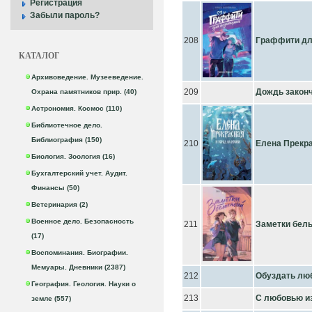
Регистрация
Забыли пароль?
208
Граффити дл
КАТАЛОГ
Архивоведение. Музееведение.
209
Дождь закон
Охрана памятников прир. (40)
Астрономия. Космос (110)
Библиотечное дело.
Библиография (150)
210
Елена Прекра
Биология. Зоология (16)
Бухгалтерский учет. Аудит.
Финансы (50)
Ветеринария (2)
Военное дело. Безопасность
211
Заметки бел
(17)
Воспоминания. Биографии.
Мемуары. Дневники (2387)
212
Обуздать лю
География. Геология. Науки о
213
С любовью из
земле (557)