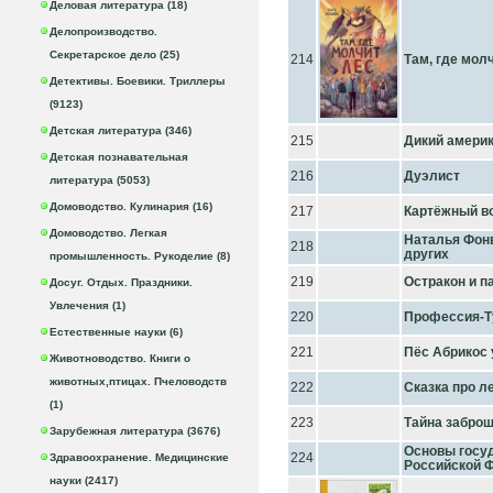
Деловая литература (18)
Делопроизводство.
Секретарское дело (25)
214
Там, где мол
Детективы. Боевики. Триллеры
(9123)
Детская литература (346)
215
Дикий амери
Детская познавательная
216
Дуэлист
литература (5053)
Домоводство. Кулинария (16)
217
Картёжный в
Домоводство. Легкая
Наталья Фонв
218
других
промышленность. Рукоделие (8)
219
Остракон и п
Досуг. Отдых. Праздники.
Увлечения (1)
220
Профессия-Т
Естественные науки (6)
221
Пёс Абрикос 
Животноводство. Книги о
животных,птицах. Пчеловодств
222
Сказка про л
(1)
223
Тайна забро
Зарубежная литература (3676)
Основы госуд
224
Здравоохранение. Медицинские
Российской Ф
науки (2417)