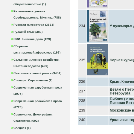
общественностью (1)
Религиозные учения.
Свободомыслие. Мистика (788)
Русская литература (3833)
234
У лукоморья 
Русский язык (382)
СМИ. Книжное дело (429)
Сборники
цитат,мыслей,афоризмов (197)
Сельское и лесное хозяйство.
235
Черная куриц
Растениеводство (429)
Сентиментальный роман (3451)
Словари. Справочники (2)
236
Крым. Ключе
Современная зарубежная проза
Детям о Петр
237
Петербурга
(4075)
Библия ( с к
238
Современная российская проза
Писания Ветх
(6729)
239
Московские 
Социология. Демография.
240
Уральские го
Статистика (692)
Спецназ (1)