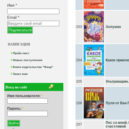
Имя
*
Email
*
203
Золушка
НАВИГАЦИЯ
Прайс-лист
204
Какое приклю
Новые поступления
Книги издательства "Фаир"
Заказ книг
205
Ультрамарин.
Вход на сайт
Имя пользователя:
*
206
Пуля от Ван 
Пароль:
*
Пес со мной. 
207
счастливой