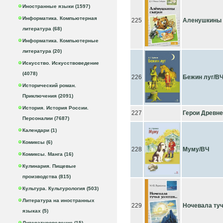
Иностранные языки (1597)
Информатика. Компьютерная
225
Аленушкины 
литература (68)
Информатика. Компьютерные
литература (20)
Искусство. Искусствоведение
(4078)
226
Бежин луг/В
Исторический роман.
Приключения (2091)
История. История России.
227
Герои Древне
Персоналии (7687)
Календари (1)
Комиксы (6)
228
Муму/ВЧ
Комиксы. Манга (16)
Кулинария. Пищевые
производства (815)
Культура. Культурология (503)
Литература на иностранных
229
Ночевала туч
языках (5)
Литературоведение (15)