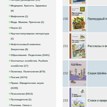
Медицина. Красота. Здоровье
(4)
Мифология (1)
230
Премудрый п
Мода. Макияж. Прически (1)
Наука (1)
Научно-популярная литература
(1)
Нефтегазовый комплекс.
231
Рассказы о в
Энергетика (9)
Образование. Педагогика (1641)
Охотничье хозяйство. Рыбное
хозяйство (17)
Политика. Политология (875)
232
Серая Шейка 
Поэзия (1674)
Право. Юридические науки
(3195)
Психология (5012)
Путеводители (1)
233
Стихи о прир
Реклама. Связи с