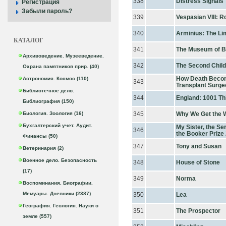
338
Distress Signals
Регистрация
Забыли пароль?
339
Vespasian VIII: 
340
Arminius: The Li
КАТАЛОГ
341
The Museum of B
Архивоведение. Музееведение.
342
The Second Child
Охрана памятников прир. (40)
How Death Becom
Астрономия. Космос (110)
343
Transplant Surge
Библиотечное дело.
344
England: 1001 Th
Библиография (150)
Биология. Зоология (16)
345
Why We Get the W
Бухгалтерский учет. Аудит.
My Sister, the Ser
346
the Booker Prize
Финансы (50)
347
Tony and Susan
Ветеринария (2)
Военное дело. Безопасность
348
House of Stone
(17)
349
Norma
Воспоминания. Биографии.
Мемуары. Дневники (2387)
350
Lea
География. Геология. Науки о
351
The Prospector
земле (557)