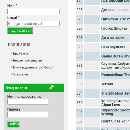
324
Латгальский кре
Имя
*
325
Детские вопрос
Email
*
326
Одиночка. Сто с
327
Глоток Шираза
328
До и во время
НАВИГАЦИЯ
329
Стихопульсы
Прайс-лист
330
Daniel Buren Un
Новые поступления
Ступени. Собран
331
одном томе/Кор
Книги издательства "Фаир"
Заказ книг
332
Remodelista: Th
333
Terrain
Вход на сайт
334
The 100 Most Je
Имя пользователя:
*
Wedding Graphic 
335
About Love
Пароль:
*
Highlights: Seco
336
Writing
337
Don't Close Your