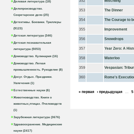
352
Mischling
Деловая литература (18)
Делопроизводство.
353
The Dinner
Секретарское дело (25)
354
The Courage to 
Детективы. Боевики. Триллеры
(9123)
355
Improvement
Детская литература (346)
356
Snowdrops
Детская познавательная
357
Year Zero: A Hist
литература (5053)
Домоводство. Кулинария (16)
358
Waterloo
Домоводство. Легкая
359
Vespasian: Tribu
промышленность. Рукоделие (8)
Досуг. Отдых. Праздники.
360
Rome's Execution
Увлечения (1)
Естественные науки (6)
« первая
‹ предыдущая
…
5
Животноводство. Книги о
животных,птицах. Пчеловодств
(1)
Зарубежная литература (3676)
Здравоохранение. Медицинские
науки (2417)