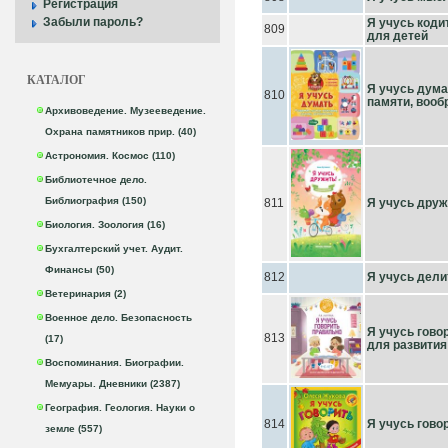
Регистрация
Забыли пароль?
Я учусь коди
809
для детей
КАТАЛОГ
Я учусь дума
810
памяти, вооб
Архивоведение. Музееведение.
Охрана памятников прир. (40)
Астрономия. Космос (110)
Библиотечное дело.
Библиография (150)
811
Я учусь друж
Биология. Зоология (16)
Бухгалтерский учет. Аудит.
Финансы (50)
812
Я учусь дели
Ветеринария (2)
Военное дело. Безопасность
Я учусь гово
813
(17)
для развития
Воспоминания. Биографии.
Мемуары. Дневники (2387)
География. Геология. Науки о
814
Я учусь гово
земле (557)