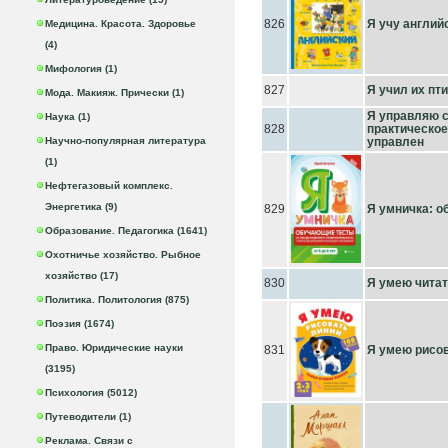
826
Я учу англий
Медицина. Красота. Здоровье
(4)
Мифология (1)
827
Я учил их пт
Мода. Макияж. Прически (1)
Я управляю 
Наука (1)
828
практическое
Научно-популярная литература
управлен
(1)
Нефтегазовый комплекс.
Энергетика (9)
829
Я умничка: о
Образование. Педагогика (1641)
Охотничье хозяйство. Рыбное
хозяйство (17)
830
Я умею читат
Политика. Политология (875)
Поэзия (1674)
Право. Юридические науки
831
Я умею рисов
(3195)
Психология (5012)
Путеводители (1)
Реклама. Связи с