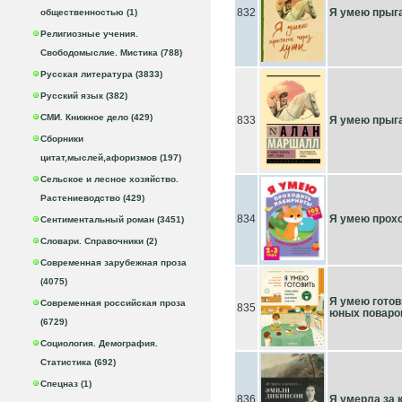
832
Я умею прыга
общественностью (1)
Религиозные учения.
Свободомыслие. Мистика (788)
Русская литература (3833)
Русский язык (382)
СМИ. Книжное дело (429)
833
Я умею прыга
Сборники
цитат,мыслей,афоризмов (197)
Сельское и лесное хозяйство.
Растениеводство (429)
834
Я умею прохо
Сентиментальный роман (3451)
Словари. Справочники (2)
Современная зарубежная проза
(4075)
Я умею готов
Современная российская проза
835
юных поваро
(6729)
Социология. Демография.
Статистика (692)
Спецназ (1)
836
Я умерла за кр