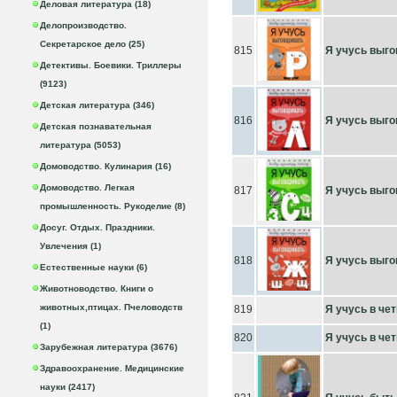
Деловая литература (18)
Делопроизводство.
Секретарское дело (25)
815
Я учусь выго
Детективы. Боевики. Триллеры
(9123)
Детская литература (346)
816
Я учусь выго
Детская познавательная
литература (5053)
Домоводство. Кулинария (16)
Домоводство. Легкая
817
Я учусь выго
промышленность. Рукоделие (8)
Досуг. Отдых. Праздники.
Увлечения (1)
818
Я учусь выго
Естественные науки (6)
Животноводство. Книги о
животных,птицах. Пчеловодств
819
Я учусь в че
(1)
820
Я учусь в че
Зарубежная литература (3676)
Здравоохранение. Медицинские
науки (2417)