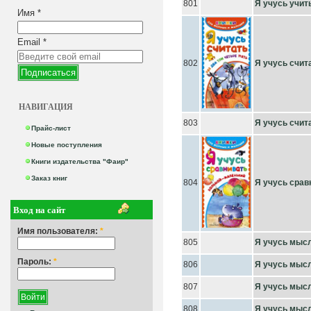
801
Я учусь учит
Имя
*
Email
*
802
Я учусь счита
НАВИГАЦИЯ
803
Я учусь счит
Прайс-лист
Новые поступления
Книги издательства "Фаир"
Заказ книг
804
Я учусь срав
Вход на сайт
Имя пользователя:
*
805
Я учусь мысл
Пароль:
*
806
Я учусь мысл
807
Я учусь мысл
808
Я учусь мысл