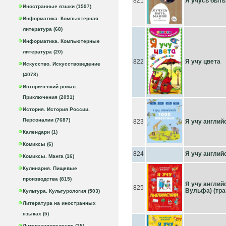
821
Я учусь быт
Иностранные языки (1597)
Информатика. Компьютерная
литература (68)
Информатика. Компьютерные
литература (20)
822
Я учу цвета
Искусство. Искусствоведение
(4078)
Исторический роман.
Приключения (2091)
История. История России.
Персоналии (7687)
823
Я учу англий
Календари (1)
Комиксы (6)
824
Я учу англий
Комиксы. Манга (16)
Кулинария. Пищевые
производства (815)
Я учу англий
825
Вульфа) (тра
Культура. Культурология (503)
Литература на иностранных
языках (5)
Литературоведение (15)