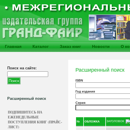
Главная
Каталог
Заказ книг
Новости
О к
Поиск на сайте:
Расширенный поиск
ISBN
Год издания
Расширенный поиск
Серия
ПОДПИШИТЕСЬ НА
ЕЖЕНЕДЕЛЬНЫЕ
ПОСТУПЛЕНИЯ КНИГ (ПРАЙС-
ЗАГОЛОВОК
№
ОБЛОЖКА
ЛИСТ)