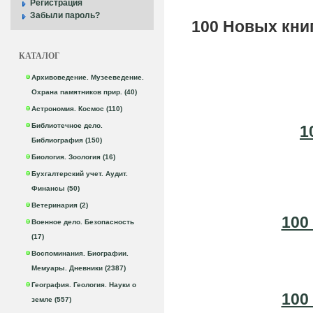
Регистрация
Забыли пароль?
100 Новых кни
КАТАЛОГ
Архивоведение. Музееведение.
Охрана памятников прир. (40)
Астрономия. Космос (110)
Библиотечное дело.
1
Библиография (150)
Биология. Зоология (16)
Бухгалтерский учет. Аудит.
Финансы (50)
Ветеринария (2)
100
Военное дело. Безопасность
(17)
Воспоминания. Биографии.
Мемуары. Дневники (2387)
География. Геология. Науки о
100
земле (557)