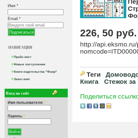
Пе
Имя
*
Ст
Фо
Email
*
226, 50 руб.
http://api.eksmo.ru/
НАВИГАЦИЯ
nomcode=ITD00000
Прайс-лист
Новые поступления
Книги издательства "Фаир"
Теги
Домоводс
Заказ книг
Книга
Стежок за
Вход на сайт
Поделиться ссылк
Имя пользователя:
*
Пароль:
*