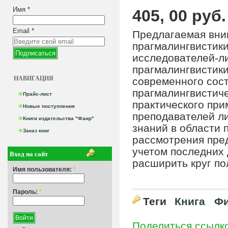
Имя
*
405, 00 руб.
Email
*
Предлагаемая вни
прагмалингвистики
исследователей-л
прагмалингвистики
НАВИГАЦИЯ
современного сос
прагмалингвистич
Прайс-лист
практического при
Новые поступления
преподавателей ли
Книги издательства "Фаир"
знаний в области 
Заказ книг
рассмотрения пре
учетом последних
Вход на сайт
расширить круг по
Имя пользователя:
*
Пароль:
*
Теги
Книга
Фи
Поделиться ссылк