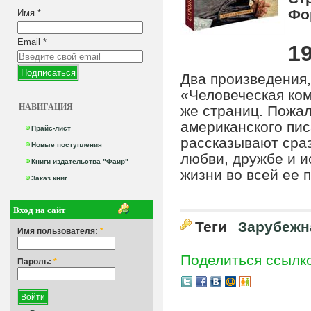
Фо
Имя
*
Email
*
19
Два произведения
«Человеческая ком
НАВИГАЦИЯ
же страниц. Пожал
американского пис
Прайс-лист
рассказывают сраз
Новые поступления
любви, дружбе и ис
Книги издательства "Фаир"
жизни во всей ее 
Заказ книг
Вход на сайт
Теги
Зарубежн
Имя пользователя:
*
Поделиться ссылк
Пароль:
*