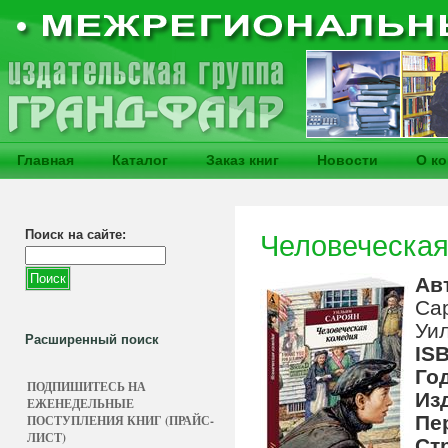
Главная
Каталог
Заказ книг
Новости
О к
Поиск на сайте:
Человеческая
Ав
Са
Уи
Расширенный поиск
IS
Го
ПОДПИШИТЕСЬ НА
Из
ЕЖЕНЕДЕЛЬНЫЕ
Пе
ПОСТУПЛЕНИЯ КНИГ (ПРАЙС-
ЛИСТ)
Ст