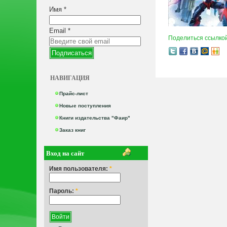
Имя
*
Email
*
Поделиться ссылко
НАВИГАЦИЯ
Прайс-лист
Новые поступления
Книги издательства "Фаир"
Заказ книг
Вход на сайт
Имя пользователя:
*
Пароль:
*