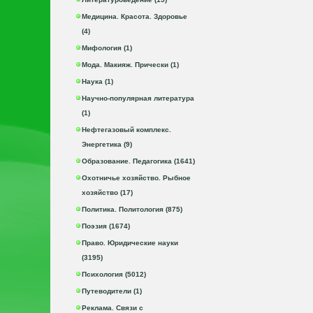
Медицина. Красота. Здоровье
(4)
Мифология (1)
Мода. Макияж. Прически (1)
Наука (1)
Научно-популярная литература
(1)
Нефтегазовый комплекс.
Энергетика (9)
Образование. Педагогика (1641)
Охотничье хозяйство. Рыбное
хозяйство (17)
Политика. Политология (875)
Поэзия (1674)
Право. Юридические науки
(3195)
Психология (5012)
Путеводители (1)
Реклама. Связи с