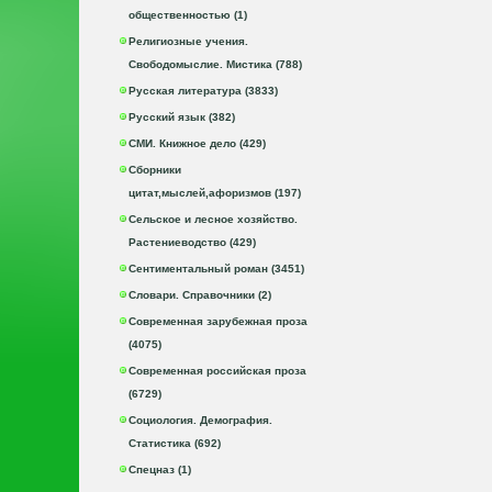
общественностью (1)
Религиозные учения.
Свободомыслие. Мистика (788)
Русская литература (3833)
Русский язык (382)
СМИ. Книжное дело (429)
Сборники
цитат,мыслей,афоризмов (197)
Сельское и лесное хозяйство.
Растениеводство (429)
Сентиментальный роман (3451)
Словари. Справочники (2)
Современная зарубежная проза
(4075)
Современная российская проза
(6729)
Социология. Демография.
Статистика (692)
Спецназ (1)