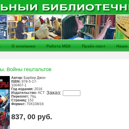
и
О компании
Работа МБК
Прайс-лист
Наши 
ы. Войны гештальтов
Автор:
Барбер Джон
ISBN:
978-5-17-
100407-1
Год издания:
2016
Заказ:
Издательство:
АСТ
Переплёт:
7бц
Страниц:
152
Формат:
70Х108/16
837, 00 руб.