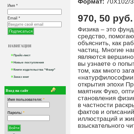
Формат:
70Х102/3
Имя
*
970, 50 руб.
Email
*
Физика – это фунд
средство, помогаю
объяснить, как ра
НАВИГАЦИЯ
частиц. Многие на
являются вершино
Прайс-лист
вы узнаете о попы
Новые поступления
том, как много за
Книги издательства "Фаир"
«натурфилософии»
Заказ книг
открытия эпохи Пр
Вход на сайт
маятник Фуко, опт
становления физик
Имя пользователя:
*
в частности раскр
фактов и описани
Пароль:
*
иллюстраций и жи
взыскательного чи