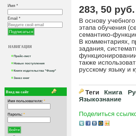
Имя
*
283, 50 руб.
Email
*
В основу учебного
этапа обучения (
семантико-функци
В комментариях, 
НАВИГАЦИЯ
задания, системат
функционировании
Прайс-лист
также использоват
Новые поступления
русскому языку и к
Книги издательства "Фаир"
Заказ книг
Вход на сайт
Теги
Книга
Ру
Языкознание
Имя пользователя:
*
Поделиться ссылк
Пароль:
*