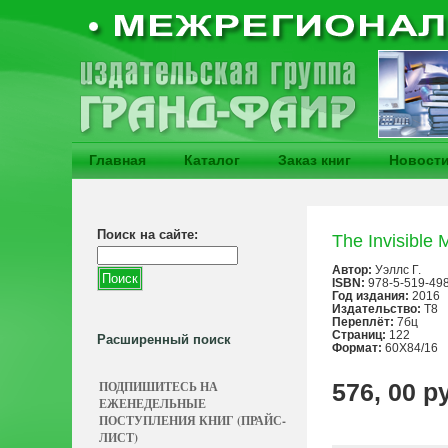
Главная
Каталог
Заказ книг
Новост
Поиск на сайте:
The Invisibl
Автор:
Уэллс Г.
ISBN:
978-5-519-49
Год издания:
2016
Издательство:
Т8
Переплёт:
7бц
Страниц:
122
Расширенный поиск
Формат:
60Х84/16
ПОДПИШИТЕСЬ НА
576, 00 р
ЕЖЕНЕДЕЛЬНЫЕ
ПОСТУПЛЕНИЯ КНИГ (ПРАЙС-
ЛИСТ)