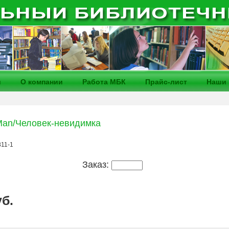
и
О компании
Работа МБК
Прайс-лист
Наши 
e Man/Человек-невидимка
811-1
Заказ:
уб.