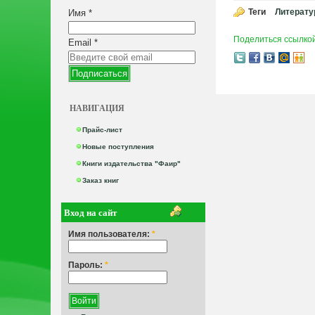
Теги
Литерату
Имя
*
Поделиться ссылко
Email
*
НАВИГАЦИЯ
Прайс-лист
Новые поступления
Книги издательства "Фаир"
Заказ книг
Вход на сайт
Имя пользователя:
*
Пароль:
*