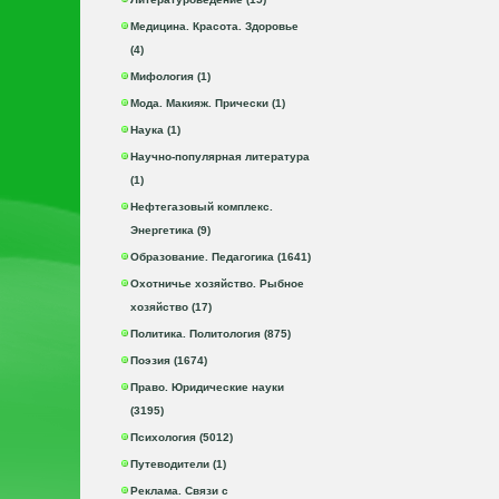
Медицина. Красота. Здоровье
(4)
Мифология (1)
Мода. Макияж. Прически (1)
Наука (1)
Научно-популярная литература
(1)
Нефтегазовый комплекс.
Энергетика (9)
Образование. Педагогика (1641)
Охотничье хозяйство. Рыбное
хозяйство (17)
Политика. Политология (875)
Поэзия (1674)
Право. Юридические науки
(3195)
Психология (5012)
Путеводители (1)
Реклама. Связи с