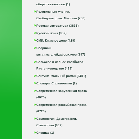
общественностью (1)
Религиозные учения.
Свободомыслие. Мистика (788)
Русская литература (3833)
Русский язык (382)
СМИ. Книжное дело (429)
Сборники
цитат,мыслей,афоризмов (197)
Сельское и лесное хозяйство.
Растениеводство (429)
Сентиментальный роман (3451)
Словари. Справочники (2)
Современная зарубежная проза
(4075)
Современная российская проза
(6729)
Социология. Демография.
Статистика (692)
Спецназ (1)