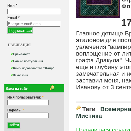
Фо
Имя
*
Email
*
17
Главное детище Бр
эталоном для пос
НАВИГАЦИЯ
увлечения "вампи
воплощение от лит
Прайс-лист
графа Дракула". Ч
Новые поступления
еще и глубину это
Книги издательства "Фаир"
замечательная и н
Заказ книг
заставил меня, нак
Иванову от 3 сентя
Вход на сайт
Имя пользователя:
*
Теги
Всемирна
Пароль:
*
Мистика
Поделиться ссылк