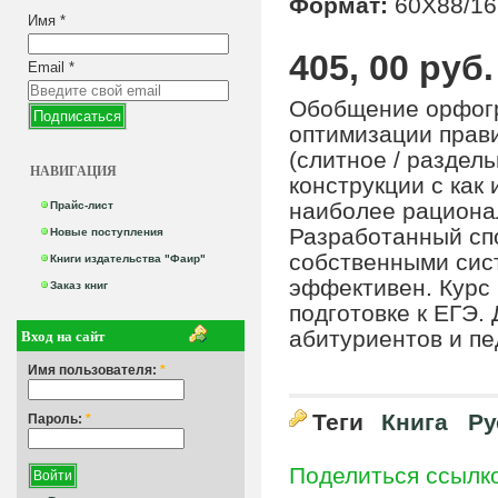
Формат:
60Х88/16
Имя
*
405, 00 руб.
Email
*
Обобщение орфогр
оптимизации прав
(слитное / раздел
НАВИГАЦИЯ
конструкции с как 
наиболее рационал
Прайс-лист
Разработанный сп
Новые поступления
собственными сис
Книги издательства "Фаир"
эффективен. Курс 
Заказ книг
подготовке к ЕГЭ.
Вход на сайт
абитуриентов и пе
Имя пользователя:
*
Теги
Книга
Ру
Пароль:
*
Поделиться ссылк