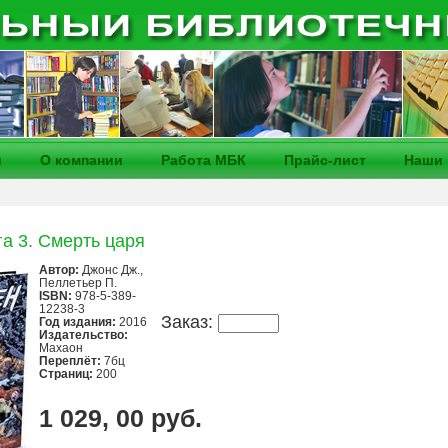
и
О компании
Работа МБК
Прайс-лист
Наши 
га 3. Смерть царя
Автор:
Джонс Дж.,
Пеллетьер П.
ISBN:
978-5-389-
12238-3
Заказ:
Год издания:
2016
Издательство:
Махаон
Переплёт:
7бц
Страниц:
200
1 029, 00 руб.