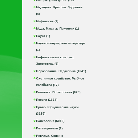
Медицина. Красота. Здоровье
(4)
Мифология (1)
Мода. Макияж. Прически (1)
Наука (1)
Научно-популярная литература
(1)
Нефтегазовый комплекс.
Энергетика (9)
Образование. Педагогика (1641)
Охотничье хозяйство. Рыбное
хозяйство (17)
Политика. Политология (875)
Поэзия (1674)
Право. Юридические науки
(3195)
Психология (5012)
Путеводители (1)
Реклама. Связи с