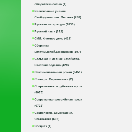
общественностью (1)
Религиозные учения.
Свободомыслие. Мистика (788)
Русская литература (3833)
Русский язык (382)
СМИ. Книжное дело (429)
Сборники
цитат,мыслей,афоризмов (197)
Сельское и лесное хозяйство.
Растениеводство (429)
Сентиментальный роман (3451)
Словари. Справочники (2)
Современная зарубежная проза
(4075)
Современная российская проза
(6729)
Социология. Демография.
Статистика (692)
Спецназ (1)