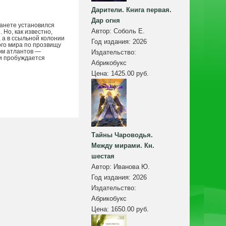
Дарители. Книга первая.
Дар огня
ланете установился
Автор:
Соболь Е.
 Но, как известно,
 а в ссыльной колонии
Год издания:
2026
ого мира по прозвищу
ом атлантов —
Издательство:
ми пробуждается
Абрикобукс
Цена:
1425.00 руб.
Тайны Чароводья.
Между мирами. Кн.
шестая
Автор:
Иванова Ю.
Год издания:
2026
Издательство:
Абрикобукс
Цена:
1650.00 руб.