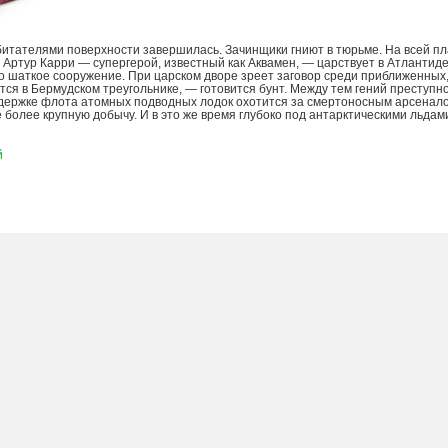
битателями поверхности завершилась. Зачинщики гниют в тюрьме. На всей п
 Артур Карри — супергерой, известный как Аквамен, — царствует в Атлантиде.
о шаткое сооружение. При царском дворе зреет заговор среди приближенных,
ется в Бермудском треугольнике, — готовится бунт. Между тем гений преступн
держке флота атомных подводных лодок охотится за смертоносным арсенал
 более крупную добычу. И в это же время глубоко под антарктическими льда
й