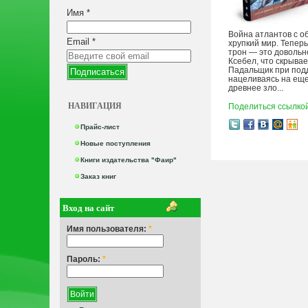
Имя
*
Война атлантов с о
Email
*
хрупкий мир. Теперь
трон — это довольн
Ксебел, что скрыва
Падальщик при под
нацеливаясь на еще
древнее зло...
НАВИГАЦИЯ
Поделиться ссылко
Прайс-лист
Новые поступления
Книги издательства "Фаир"
Заказ книг
Вход на сайт
Имя пользователя:
*
Пароль:
*