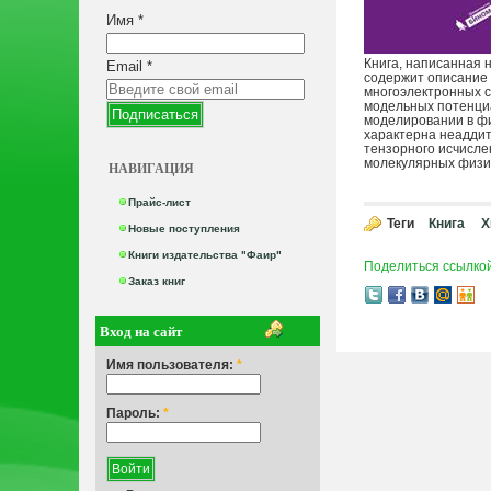
Имя
*
Книга, написанная 
Email
*
содержит описание 
многоэлектронных с
модельных потенциа
моделировании в фи
характерна неаддит
тензорного исчисле
молекулярных физик
НАВИГАЦИЯ
Прайс-лист
Теги
Книга
Х
Новые поступления
Книги издательства "Фаир"
Поделиться ссылко
Заказ книг
Вход на сайт
Имя пользователя:
*
Пароль:
*