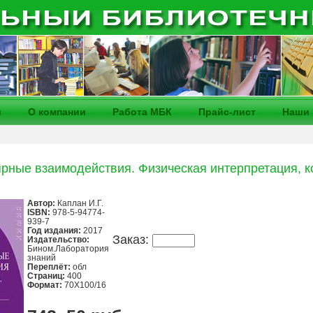
и
О компании
Работа МБК
Прайс-лист
Наши 
ные взаимодействия. Физическая интерпретация, 
Автор:
Каплан И.Г.
ISBN:
978-5-94774-
939-7
Год издания:
2017
Заказ:
Издательство:
Бином.Лаборатория
знаний
Переплёт:
обл
Страниц:
400
Формат:
70Х100/16