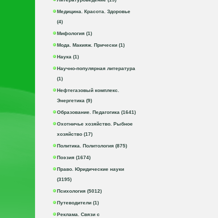
Медицина. Красота. Здоровье
(4)
Мифология (1)
Мода. Макияж. Прически (1)
Наука (1)
Научно-популярная литература
(1)
Нефтегазовый комплекс.
Энергетика (9)
Образование. Педагогика (1641)
Охотничье хозяйство. Рыбное
хозяйство (17)
Политика. Политология (875)
Поэзия (1674)
Право. Юридические науки
(3195)
Психология (5012)
Путеводители (1)
Реклама. Связи с