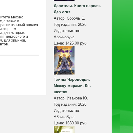
Дарители. Книга первая.
Дар огня
итета Мехико,
Автор:
Соболь Е.
, а также в
Год издания:
2026
сравнительный анализ
пьютерном
Издательство:
ы, для которых
п, векторного и
Абрикобукс
. Для химиков,
Цена:
1425.00 руб.
нтов.
Тайны Чароводья.
Между мирами. Кн.
шестая
Автор:
Иванова Ю.
Год издания:
2026
Издательство:
Абрикобукс
Цена:
1650.00 руб.