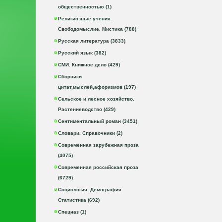
общественностью (1)
Религиозные учения.
Свободомыслие. Мистика (788)
Русская литература (3833)
Русский язык (382)
СМИ. Книжное дело (429)
Сборники
цитат,мыслей,афоризмов (197)
Сельское и лесное хозяйство.
Растениеводство (429)
Сентиментальный роман (3451)
Словари. Справочники (2)
Современная зарубежная проза
(4075)
Современная российская проза
(6729)
Социология. Демография.
Статистика (692)
Спецназ (1)