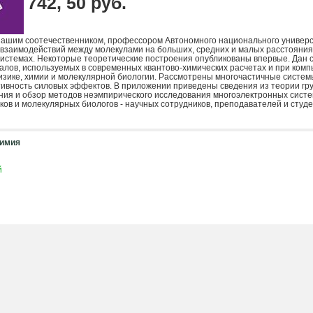
742, 50 руб.
нашим соотечественником, профессором Автономного национального универс
взаимодействий между молекулами на больших, средних и малых расстояниях
истемах. Некоторые теоретические построения опубликованы впервые. Дан 
лов, используемых в современных квантово-химических расчетах и при ком
зике, химии и молекулярной биологии. Рассмотрены многочастичные систем
ивность силовых эффектов. В приложении приведены сведения из теории груп
ния и обзор методов неэмпирического исследования многоэлектронных систем
ов и молекулярных биологов - научных сотрудников, преподавателей и студе
имия
й