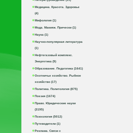
Медицина. Красота. Здоровье
(4)
Мифология (1)
Мода. Макияж. Прически (1)
Наука (1)
Научно-популярная литература
(1)
Нефтегазовый комплекс.
Энергетика (9)
Образование. Педагогика (1641)
Охотничье хозяйство. Рыбное
хозяйство (17)
Политика. Политология (875)
Поэзия (1674)
Право. Юридические науки
(3195)
Психология (5012)
Путеводители (1)
Реклама. Связи с