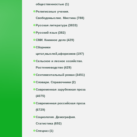
общественностью (1)
Религиозные учения.
Свободомыслие. Мистика (788)
Русская литература (3833)
Русский язык (382)
СМИ. Книжное дело (429)
Сборники
цитат,мыслей,афоризмов (197)
Сельское и лесное хозяйство.
Растениеводство (429)
Сентиментальный роман (3451)
Словари. Справочники (2)
Современная зарубежная проза
(4075)
Современная российская проза
(6729)
Социология. Демография.
Статистика (692)
Спецназ (1)