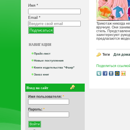
Имя
*
Email
*
Трикотаж никогда н
вручную. Они заним
стиль. Представлен
заинтересуют рукод
предлагаются модел
НАВИГАЦИЯ
Прайс-лист
Теги
Для дома
Новые поступления
Поделиться ссылко
Книги издательства "Фаир"
Заказ книг
Вход на сайт
Имя пользователя:
*
Пароль:
*