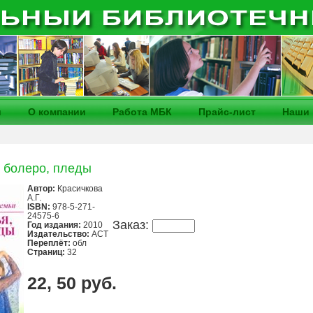
и
О компании
Работа МБК
Прайс-лист
Наши 
, болеро, пледы
Автор:
Красичкова
А.Г.
ISBN:
978-5-271-
24575-6
Заказ:
Год издания:
2010
Издательство:
АСТ
Переплёт:
обл
Страниц:
32
22, 50 руб.