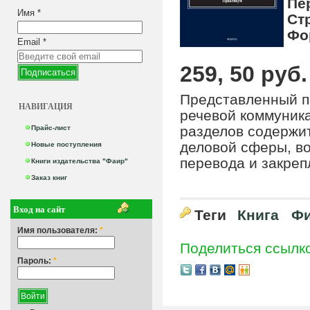
Пе
Имя
*
Ст
Фо
Email
*
259, 50 руб.
Представленный п
НАВИГАЦИЯ
речевой коммуник
разделов содержи
Прайс-лист
деловой сферы, во
Новые поступления
перевода и закреп
Книги издательства "Фаир"
Заказ книг
Вход на сайт
Теги
Книга
Фи
Имя пользователя:
*
Поделиться ссылк
Пароль:
*