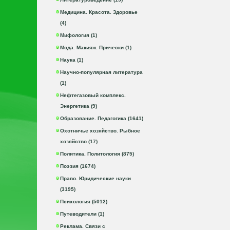
Медицина. Красота. Здоровье
(4)
Мифология (1)
Мода. Макияж. Прически (1)
Наука (1)
Научно-популярная литература
(1)
Нефтегазовый комплекс.
Энергетика (9)
Образование. Педагогика (1641)
Охотничье хозяйство. Рыбное
хозяйство (17)
Политика. Политология (875)
Поэзия (1674)
Право. Юридические науки
(3195)
Психология (5012)
Путеводители (1)
Реклама. Связи с