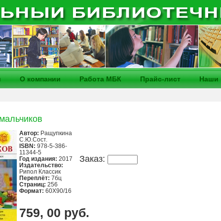
и
О компании
Работа МБК
Прайс-лист
Наши 
мальчиков
Автор:
Ращупкина
С.Ю.Сост.
ISBN:
978-5-386-
11344-5
Заказ:
Год издания:
2017
Издательство:
Рипол Классик
Переплёт:
7бц
Страниц:
256
Формат:
60Х90/16
759, 00 руб.