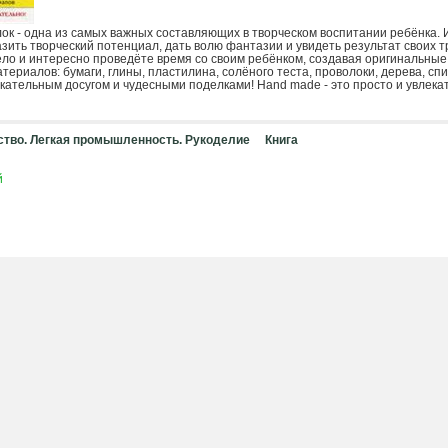
ок - одна из самых важных составляющих в творческом воспитании ребёнка.
зить творческий потенциал, дать волю фантазии и увидеть результат своих т
ело и интересно проведёте время со своим ребёнком, создавая оригинальные
ериалов: бумаги, глины, пластилина, солёного теста, проволоки, дерева, спи
екательным досугом и чудесными поделками! Hand made - это просто и увлека
тво. Легкая промышленность. Рукоделие
Книга
й