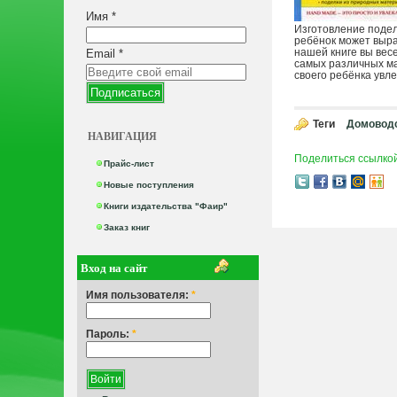
Имя
*
Изготовление подел
ребёнок может выра
нашей книге вы вес
Email
*
самых различных мат
своего ребёнка увл
Теги
Домоводс
НАВИГАЦИЯ
Поделиться ссылко
Прайс-лист
Новые поступления
Книги издательства "Фаир"
Заказ книг
Вход на сайт
Имя пользователя:
*
Пароль:
*