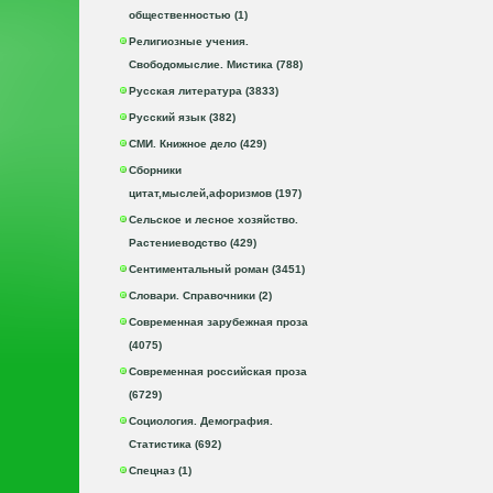
общественностью (1)
Религиозные учения.
Свободомыслие. Мистика (788)
Русская литература (3833)
Русский язык (382)
СМИ. Книжное дело (429)
Сборники
цитат,мыслей,афоризмов (197)
Сельское и лесное хозяйство.
Растениеводство (429)
Сентиментальный роман (3451)
Словари. Справочники (2)
Современная зарубежная проза
(4075)
Современная российская проза
(6729)
Социология. Демография.
Статистика (692)
Спецназ (1)