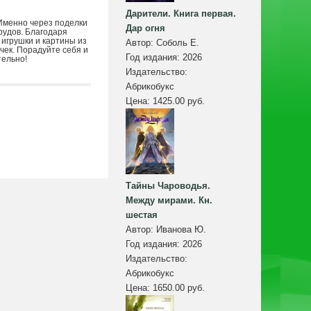
Дарители. Книга первая.
 Именно через поделки
Дар огня
рудов. Благодаря
 игрушки и картины из
Автор:
Соболь Е.
чек. Порадуйте себя и
Год издания:
2026
тельно!
Издательство:
Абрикобукс
Цена:
1425.00 руб.
Тайны Чароводья.
Между мирами. Кн.
шестая
Автор:
Иванова Ю.
Год издания:
2026
Издательство:
Абрикобукс
Цена:
1650.00 руб.