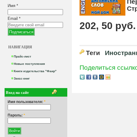
Пе
Имя
*
Ст
Email
*
202, 50 руб.
НАВИГАЦИЯ
Теги
Иностран
Прайс-лист
Новые поступления
Поделиться ссылк
Книги издательства "Фаир"
Заказ книг
Вход на сайт
Имя пользователя:
*
Пароль:
*