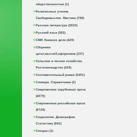
общественностью (1)
Религиозные учения.
Свободомыслие. Мистика (788)
Русская литература (3833)
Русский язык (382)
СМИ. Книжное дело (429)
Сборники
цитат,мыслей,афоризмов (197)
Сельское и лесное хозяйство.
Растениеводство (429)
Сентиментальный роман (3451)
Словари. Справочники (2)
Современная зарубежная проза
(4075)
Современная российская проза
(6729)
Социология. Демография.
Статистика (692)
Спецназ (1)