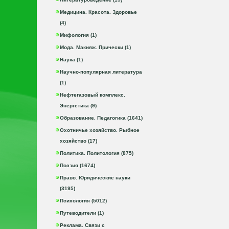
Медицина. Красота. Здоровье
(4)
Мифология (1)
Мода. Макияж. Прически (1)
Наука (1)
Научно-популярная литература
(1)
Нефтегазовый комплекс.
Энергетика (9)
Образование. Педагогика (1641)
Охотничье хозяйство. Рыбное
хозяйство (17)
Политика. Политология (875)
Поэзия (1674)
Право. Юридические науки
(3195)
Психология (5012)
Путеводители (1)
Реклама. Связи с