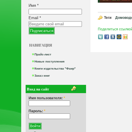
Имя
*
Email
*
Теги
Домоводс
Поделиться ссылко
НАВИГАЦИЯ
Прайс-лист
Новые поступления
Книги издательства "Фаир"
Заказ книг
Вход на сайт
Имя пользователя:
*
Пароль:
*