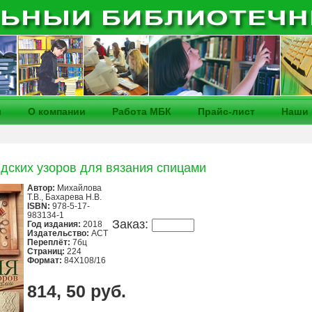
и
О компании
Работа МБК
Прайс-лист
Наши 
дских узоров для вязания спицами
Автор:
Михайлова
Т.В., Бахарева Н.В.
ISBN:
978-5-17-
983134-1
Заказ:
Год издания:
2018
Издательство:
АСТ
Переплёт:
7бц
Страниц:
224
Формат:
84Х108/16
814, 50 руб.