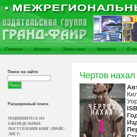
Главная
Каталог
Заказ книг
Новости
О к
Поиск на сайте:
Чертов нахал
Ав
Кил
Уор
Расширенный поиск
IS
Го
ПОДПИШИТЕСЬ НА
Из
ЕЖЕНЕДЕЛЬНЫЕ
Пе
ПОСТУПЛЕНИЯ КНИГ (ПРАЙС-
ЛИСТ)
Ст