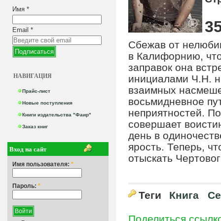
Имя
*
35
Email
*
Сбежав от нелюбим
в Калифорнию, что
заправок она встр
НАВИГАЦИЯ
инициалами Ч.Н. н
взаимных насмеше
Прайс-лист
восьмидневное пу
Новые поступления
неприятностей. П
Книги издательства "Фаир"
совершает воисти
Заказ книг
день в одиночеств
ярость. Теперь, чт
Вход на сайт
отыскать Чертовог
Имя пользователя:
*
Пароль:
*
Теги
Книга
Се
Поделиться ссылк