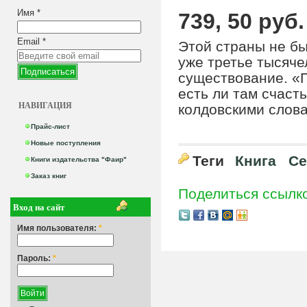
Имя
*
739, 50 руб.
Email
*
Этой страны не бы
уже третье тысяче
существование. «
есть ли там счаст
НАВИГАЦИЯ
колдовскими слова
Прайс-лист
Новые поступления
Теги
Книга
Се
Книги издательства "Фаир"
Заказ книг
Поделиться ссылк
Вход на сайт
Имя пользователя:
*
Пароль:
*