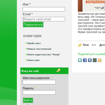
Имя
*
Знаменитая детская
Email
*
весь мир. Не отказ
троллей - такое мес
растерялся. Ни Сни
тролля она преврат
что превратились в
Муми-троллей за св
НАВИГАЦИЯ
Прайс-лист
Теги
<->
Дет
Новые поступления
Поделиться ссылко
Книги издательства "Фаир"
Заказ книг
Вход на сайт
Имя пользователя:
*
Пароль:
*