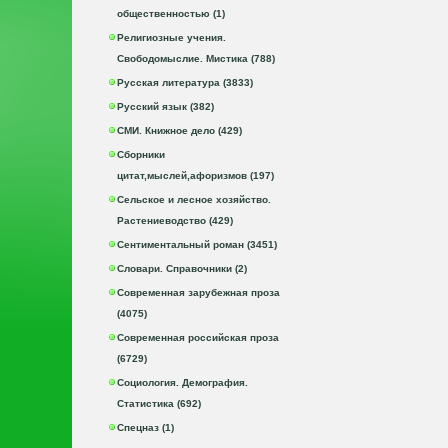
общественностью (1)
Религиозные учения.
Свободомыслие. Мистика (788)
Русская литература (3833)
Русский язык (382)
СМИ. Книжное дело (429)
Сборники
цитат,мыслей,афоризмов (197)
Сельское и лесное хозяйство.
Растениеводство (429)
Сентиментальный роман (3451)
Словари. Справочники (2)
Современная зарубежная проза
(4075)
Современная российская проза
(6729)
Социология. Демография.
Статистика (692)
Спецназ (1)