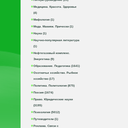
Медицина. Красота. Здоровье
(4)
Мифология (1)
Мода. Макияж. Прически (1)
Наука (1)
Научно-популярная литература
(1)
Нефтегазовый комплекс.
Энергетика (9)
Образование. Педагогика (1641)
Охотничье хозяйство. Рыбное
хозяйство (17)
Политика. Политология (875)
Поэзия (1674)
Право. Юридические науки
(3195)
Психология (5012)
Путеводители (1)
Реклама. Связи с