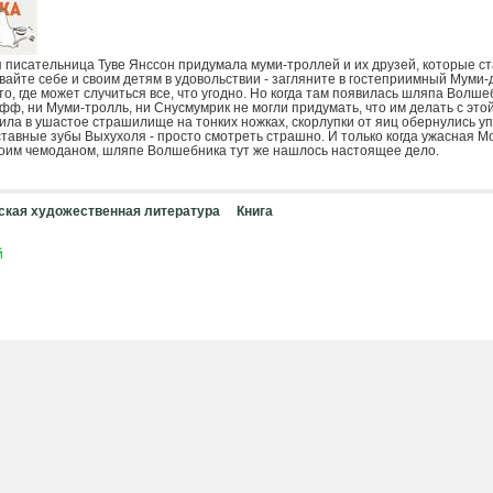
 писательница Туве Янссон придумала муми-троллей и их друзей, которые с
ывайте себе и своим детям в удовольствии - загляните в гостеприимный Муми-
то, где может случиться все, что угодно. Но когда там появилась шляпа Волше
фф, ни Муми-тролль, ни Снусмумрик не могли придумать, что им делать с это
ила в ушастое страшилище на тонких ножках, скорлупки от яиц обернулись уп
ставные зубы Выхухоля - просто смотреть страшно. И только когда ужасная М
оим чемоданом, шляпе Волшебника тут же нашлось настоящее дело.
ская художественная литература
Книга
й