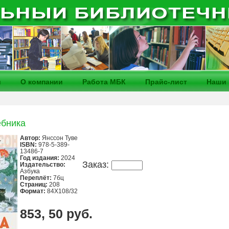
и
О компании
Работа МБК
Прайс-лист
Наши 
бника
Автор:
Янссон Туве
ISBN:
978-5-389-
13486-7
Год издания:
2024
Заказ:
Издательство:
Азбука
Переплёт:
7бц
Страниц:
208
Формат:
84X108/32
853, 50 руб.