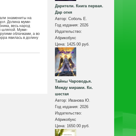
Дарители. Книга первая.
Дар огня
тали знамениты на
Автор:
Соболь Е.
дол. Долина муми-
Год издания:
2026
бника, весь народ
й шляпой. Муми-
Издательство:
ругими облачками, а во
орра явилась в долину
Абрикобукс
Цена:
1425.00 руб.
Тайны Чароводья.
Между мирами. Кн.
шестая
Автор:
Иванова Ю.
Год издания:
2026
Издательство:
Абрикобукс
Цена:
1650.00 руб.