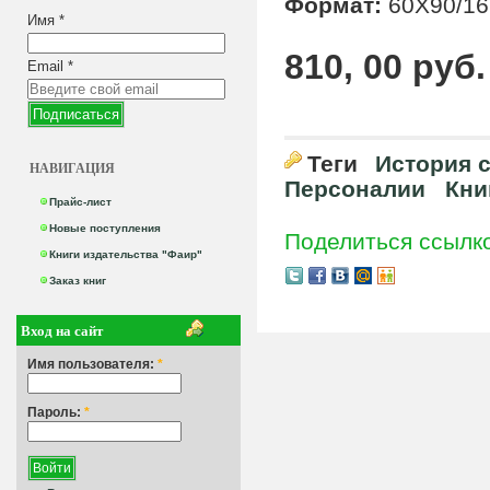
Формат:
60X90/16
Имя
*
810, 00 руб.
Email
*
Теги
История 
НАВИГАЦИЯ
Персоналии
Кни
Прайс-лист
Новые поступления
Поделиться ссылк
Книги издательства "Фаир"
Заказ книг
Вход на сайт
Имя пользователя:
*
Пароль:
*