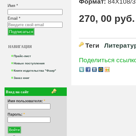
Формат:
84X108/3
Имя
*
270, 00 руб.
Email
*
Теги
Литерату
НАВИГАЦИЯ
Прайс-лист
Поделиться ссылк
Новые поступления
Книги издательства "Фаир"
Заказ книг
Вход на сайт
Имя пользователя:
*
Пароль:
*