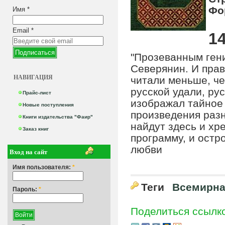
Фо
Имя
*
Email
*
14
"Прозеванным гени
Северянин. И прав
НАВИГАЦИЯ
читали меньше, че
русской удали, ру
Прайс-лист
изображал тайное 
Новые поступления
произведения разн
Книги издательства "Фаир"
найдут здесь и х
Заказ книг
программу, и остр
любви
Вход на сайт
Имя пользователя:
*
Теги
Всемирна
Пароль:
*
Поделиться ссылк