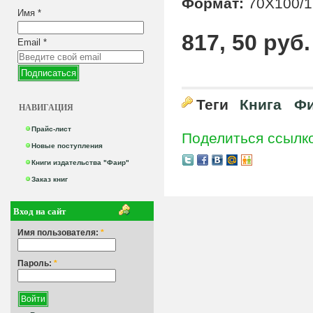
Формат:
70Х100/1
Имя
*
817, 50 руб.
Email
*
Теги
Книга
Фи
НАВИГАЦИЯ
Прайс-лист
Поделиться ссылк
Новые поступления
Книги издательства "Фаир"
Заказ книг
Вход на сайт
Имя пользователя:
*
Пароль:
*