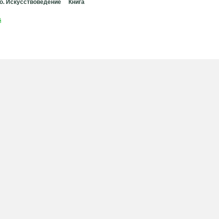
о. Искусствоведение
Книга
й