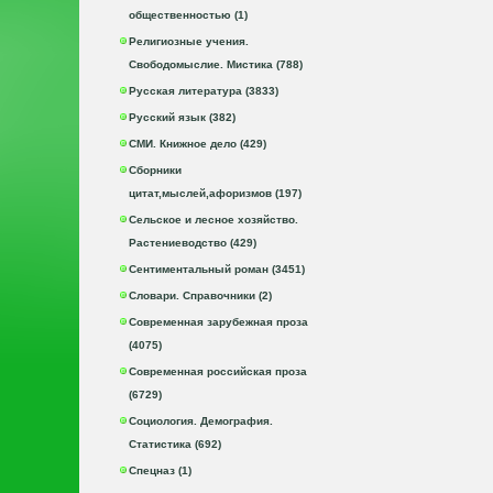
общественностью (1)
Религиозные учения.
Свободомыслие. Мистика (788)
Русская литература (3833)
Русский язык (382)
СМИ. Книжное дело (429)
Сборники
цитат,мыслей,афоризмов (197)
Сельское и лесное хозяйство.
Растениеводство (429)
Сентиментальный роман (3451)
Словари. Справочники (2)
Современная зарубежная проза
(4075)
Современная российская проза
(6729)
Социология. Демография.
Статистика (692)
Спецназ (1)