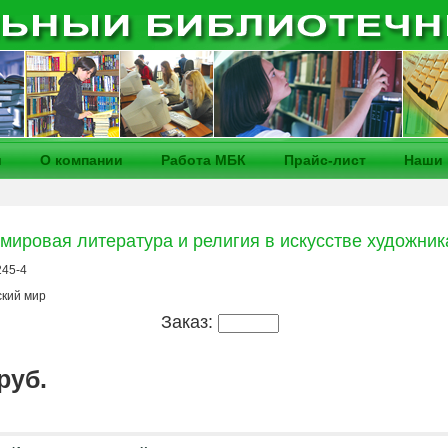
и
О компании
Работа МБК
Прайс-лист
Наши 
 мировая литература и религия в искусстве художник
245-4
ский мир
Заказ:
 руб.