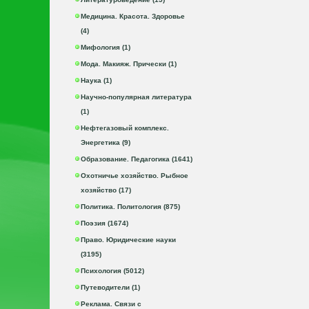
Медицина. Красота. Здоровье
(4)
Мифология (1)
Мода. Макияж. Прически (1)
Наука (1)
Научно-популярная литература
(1)
Нефтегазовый комплекс.
Энергетика (9)
Образование. Педагогика (1641)
Охотничье хозяйство. Рыбное
хозяйство (17)
Политика. Политология (875)
Поэзия (1674)
Право. Юридические науки
(3195)
Психология (5012)
Путеводители (1)
Реклама. Связи с