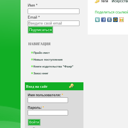
Теги
Искусств
Имя
*
Поделиться ссылко
Email
*
НАВИГАЦИЯ
Прайс-лист
Новые поступления
Книги издательства "Фаир"
Заказ книг
Вход на сайт
Имя пользователя:
*
Пароль:
*