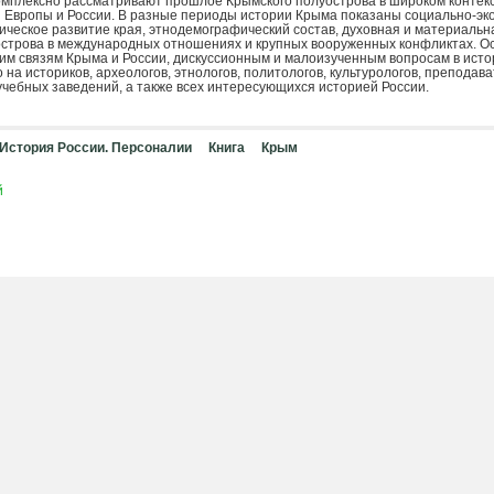
омплексно рассматривают прошлое Крымского полуострова в широком контекс
 Европы и России. В разные периоды истории Крыма показаны социально-эк
ческое развитие края, этнодемографический состав, духовная и материальна
острова в международных отношениях и крупных вооруженных конфликтах. О
им связям Крыма и России, дискуссионным и малоизученным вопросам в исто
 на историков, археологов, этнологов, политологов, культурологов, препода
чебных заведений, а также всех интересующихся историей России.
 История России. Персоналии
Книга
Крым
й