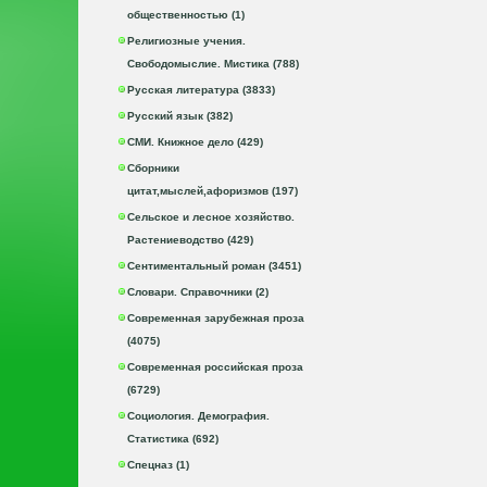
общественностью (1)
Религиозные учения.
Свободомыслие. Мистика (788)
Русская литература (3833)
Русский язык (382)
СМИ. Книжное дело (429)
Сборники
цитат,мыслей,афоризмов (197)
Сельское и лесное хозяйство.
Растениеводство (429)
Сентиментальный роман (3451)
Словари. Справочники (2)
Современная зарубежная проза
(4075)
Современная российская проза
(6729)
Социология. Демография.
Статистика (692)
Спецназ (1)