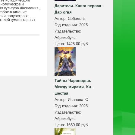
те исторического
ономическое и
Дарители. Книга первая.
я культура населения,
собое внимание
Дар огня
рии полуострова.
Автор:
Соболь Е.
вателей гуманитарных
Год издания:
2026
Издательство:
Абрикобукс
Цена:
1425.00 руб.
Тайны Чароводья.
Между мирами. Кн.
шестая
Автор:
Иванова Ю.
Год издания:
2026
Издательство:
Абрикобукс
Цена:
1650.00 руб.