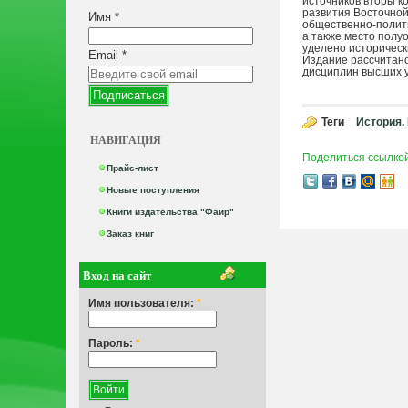
источников вторы к
развития Восточной
Имя
*
общественно-полити
а также место полу
уделено историческ
Email
*
Издание рассчитано
дисциплин высших у
Теги
История.
НАВИГАЦИЯ
Поделиться ссылко
Прайс-лист
Новые поступления
Книги издательства "Фаир"
Заказ книг
Вход на сайт
Имя пользователя:
*
Пароль:
*