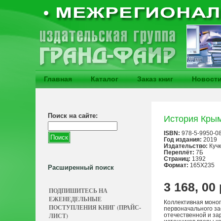
Главная
Каталог
Заказ книг
Новост
Поиск на сайте:
История Крым
ISBN:
978-5-9950-0
Год издания:
2019
Издательство:
Куч
Переплёт:
7Б
Страниц:
1392
Формат:
165Х235
Расширенный поиск
3 168, 00
ПОДПИШИТЕСЬ НА
ЕЖЕНЕДЕЛЬНЫЕ
Коллективная моно
ПОСТУПЛЕНИЯ КНИГ (ПРАЙС-
первоначального за
ЛИСТ)
отечественной и за