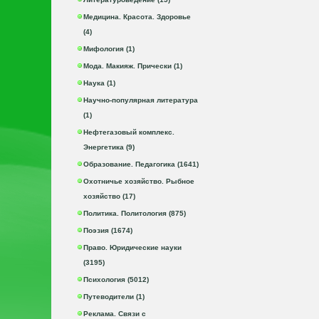
Медицина. Красота. Здоровье
(4)
Мифология (1)
Мода. Макияж. Прически (1)
Наука (1)
Научно-популярная литература
(1)
Нефтегазовый комплекс.
Энергетика (9)
Образование. Педагогика (1641)
Охотничье хозяйство. Рыбное
хозяйство (17)
Политика. Политология (875)
Поэзия (1674)
Право. Юридические науки
(3195)
Психология (5012)
Путеводители (1)
Реклама. Связи с