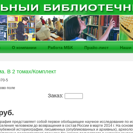
и
О компании
Работа МБК
Прайс-лист
Наши 
а. В 2 томах/Комплект
870-5
ково поле
Заказ:
 руб.
графия представляет собой первое обобщающее научное исследование по ис
селения человеком до возвращения в состав России в марте 2014 г. На основ
рубежной историографии, письменных (опубликованных и архивных), археолог