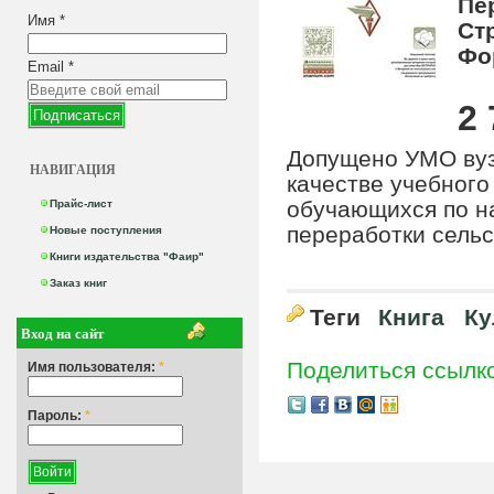
Пе
Имя
*
Ст
Фо
Email
*
2 
Допущено УМО вуз
НАВИГАЦИЯ
качестве учебного
обучающихся по н
Прайс-лист
переработки сель
Новые поступления
Книги издательства "Фаир"
Заказ книг
Теги
Книга
Ку
Вход на сайт
Поделиться ссылк
Имя пользователя:
*
Пароль:
*