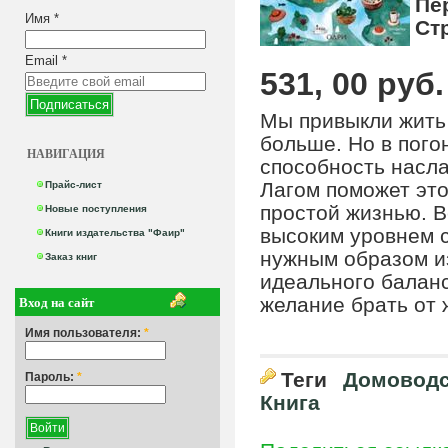
Пе
Имя
*
Ст
Email
*
531, 00 руб.
Мы привыкли жить 
больше. Но в пог
НАВИГАЦИЯ
способность насл
Лагом поможет это
Прайс-лист
простой жизнью. В
Новые поступления
высоким уровнем с
Книги издательства "Фаир"
нужным образом и
Заказ книг
идеального баланс
Вход на сайт
желание брать от ж
Имя пользователя:
*
Теги
Домоводс
Пароль:
*
Книга