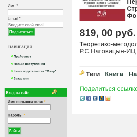
Пе
Имя
*
Ст
Фо
Email
*
819, 00 руб.
Теоретико-методол
НАВИГАЦИЯ
Р.С.Наговицын-И
Прайс-лист
Новые поступления
Книги издательства "Фаир"
Теги
Книга
На
Заказ книг
Поделиться ссылк
Вход на сайт
Имя пользователя:
*
Пароль:
*